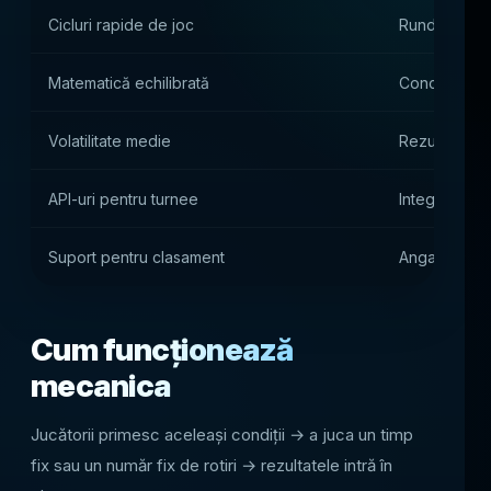
Cicluri rapide de joc
Runde maxim
Matematică echilibrată
Concurență l
Volatilitate medie
Rezultate fr
API-uri pentru turnee
Integrare uș
Suport pentru clasament
Angajament s
Cum funcționează
mecanica
Jucătorii primesc aceleași condiții → a juca un timp
fix sau un număr fix de rotiri → rezultatele intră în