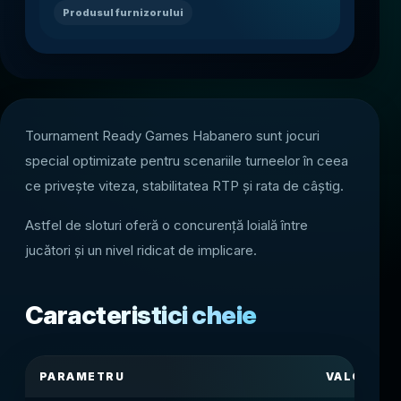
Produsul furnizorului
Tournament Ready Games Habanero sunt jocuri
special optimizate pentru scenariile turneelor în ceea
ce privește viteza, stabilitatea RTP și rata de câștig.
Astfel de sloturi oferă o concurență loială între
jucători și un nivel ridicat de implicare.
Caracteristici cheie
PARAMETRU
VALOAREA