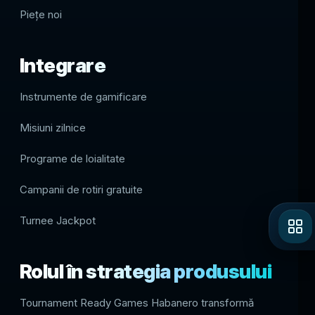
Piețe noi
Integrare
Instrumente de gamificare
Misiuni zilnice
Programe de loialitate
Campanii de rotiri gratuite
Turnee Jackpot
Rolul în strategia produsului
Tournament Ready Games Habanero transformă