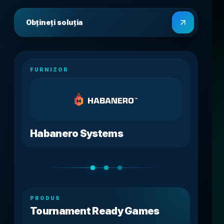
Obțineți soluția
FURNIZOR
Habanero Systems
PRODUS
Tournament Ready Games