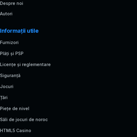
Despre noi
Autori
Informații utile
Furnizori
Plăți și PSP
Licențe și reglementare
Siguranță
Jocuri
Țări
Piețe de nivel
Săli de jocuri de noroc
HTML5 Casino