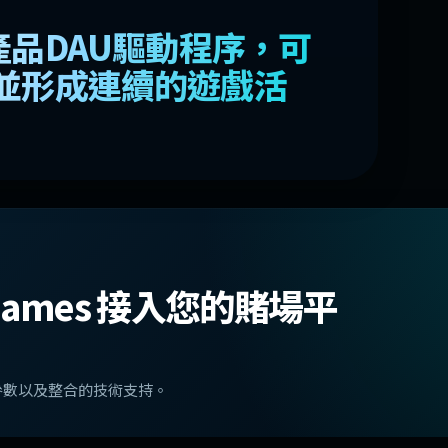
實時產品DAU驅動程序，可
並形成連續的遊戲活
sh Games 接入您的賭場平
參數以及整合的技術支持。