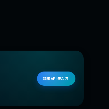
請求 API 整合