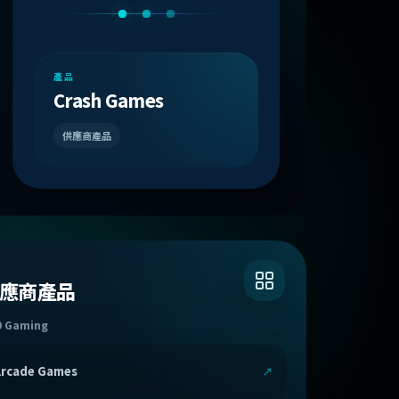
產品
Crash Games
供應商產品
別
應商產品
9 Gaming
rcade Games