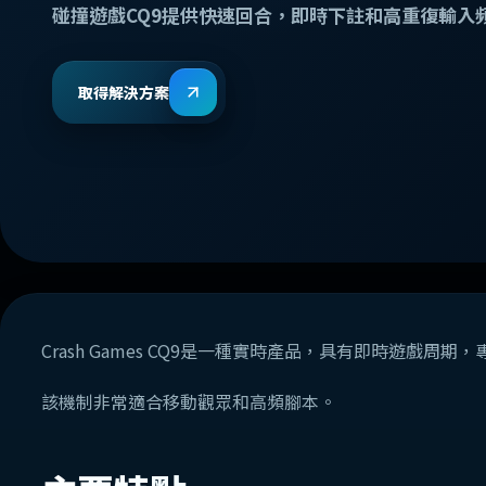
碰撞遊戲CQ9提供快速回合，即時下註和高重復輸入
取得解決方案
Crash Games CQ9是一種實時產品，具有即時遊戲周
該機制非常適合移動觀眾和高頻腳本。