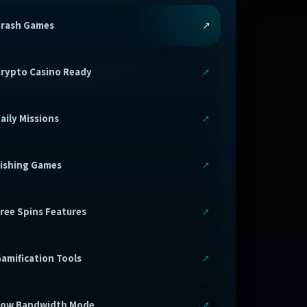
rash Games
rypto Casino Ready
aily Missions
ishing Games
ree Spins Features
amification Tools
Low Bandwidth Mode