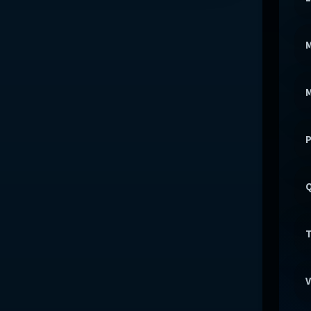
M
M
P
Q
V