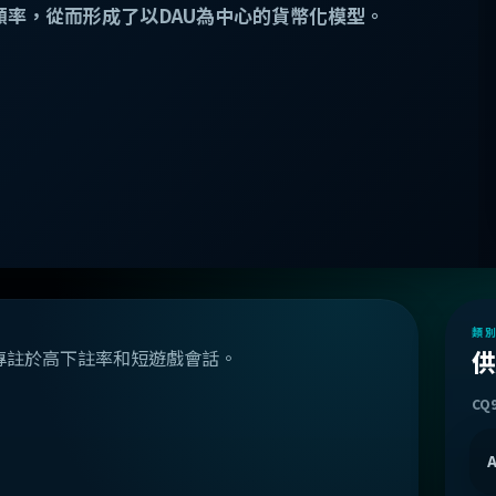
頻率，從而形成了以DAU為中心的貨幣化模型。
類
供
期，專註於高下註率和短遊戲會話。
CQ
A