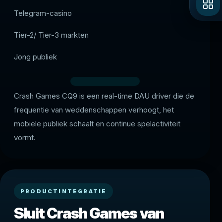
Telegram-casino
Tier-2/ Tier-3 markten
Jong publiek
Crash Games CQ9 is een real-time DAU driver die de
frequentie van weddenschappen verhoogt, het
mobiele publiek schaalt en continue spelactiviteit
vormt.
PRODUCTINTEGRATIE
Sluit Crash Games van