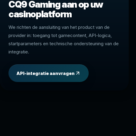
CQ9 Gaming aan op uw
casinoplatform
We richten de aansluiting van het product van de
provider in: toegang tot gamecontent, API-logica,
startparameters en technische ondersteuning van de
integratie.
API-integratie aanvragen