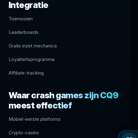
Integratie
Toernooien
Leaderboards
Gratis inzet mechanica
Loyaliteitsprogramma
Affiliate-tracking
Waar crash games zijn CQ9
meest effectief
Mobiel-eerste platforms
Crypto-casino