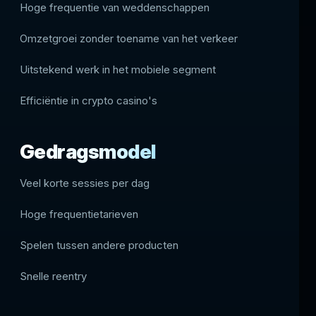
Hoge frequentie van weddenschappen
Omzetgroei zonder toename van het verkeer
Uitstekend werk in het mobiele segment
Efficiëntie in crypto casino's
Gedragsmodel
Veel korte sessies per dag
Hoge frequentietarieven
Spelen tussen andere producten
Snelle reentry