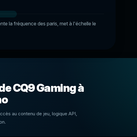
e la fréquence des paris, met à l'échelle le
de CQ9 Gaming à
no
 accès au contenu de jeu, logique API,
on.