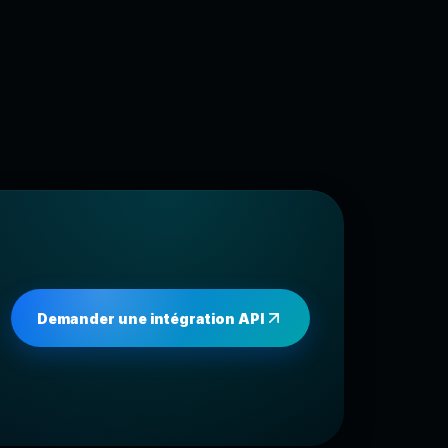
Demander une intégration API