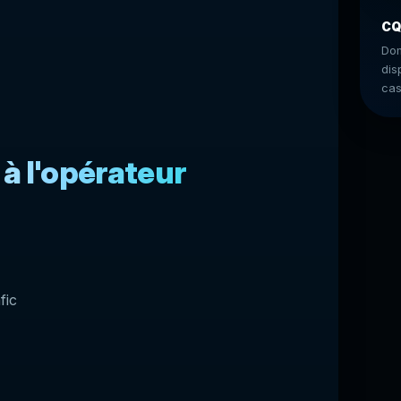
CQ
Dom
dis
cas
à l'opérateur
fic