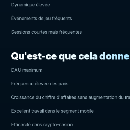
Dynamique élevée
Événements de jeu fréquents
Sessions courtes mais fréquentes
Qu'est-ce que cela donne 
DAU maximum
Fréquence élevée des paris
Croissance du chiffre d'affaires sans augmentation du tra
Excellent travail dans le segment mobile
Efficacité dans crypto-casino