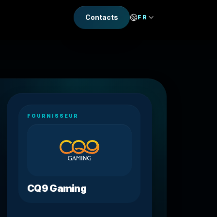
Contacts
FR
FOURNISSEUR
CQ9 Gaming