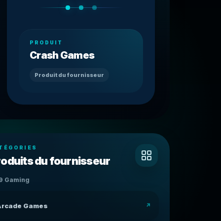
PRODUIT
Crash Games
Produit du fournisseur
TÉGORIES
oduits du fournisseur
9 Gaming
Arcade Games