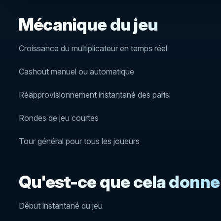
Mécanique du jeu
Croissance du multiplicateur en temps réel
Cashout manuel ou automatique
Réapprovisionnement instantané des paris
Rondes de jeu courtes
Tour général pour tous les joueurs
Qu'est-ce que cela donne
Début instantané du jeu