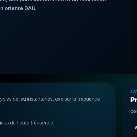
n orienté DAU.
CA
cles de jeu instantanés, axé sur la fréquence
Pr
CQ
arios de haute fréquence.