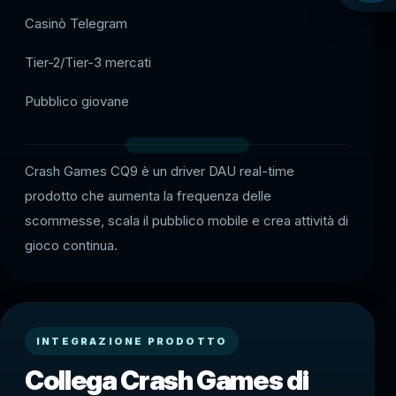
Casinò Telegram
Tier-2/Tier-3 mercati
Pubblico giovane
Crash Games CQ9 è un driver DAU real-time
prodotto che aumenta la frequenza delle
scommesse, scala il pubblico mobile e crea attività di
gioco continua.
INTEGRAZIONE PRODOTTO
Collega Crash Games di