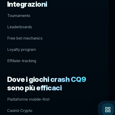
Integrazioni
Tournaments
Leaderboards
Free bet mechanics
Loyalty program
Effiliate-tracking
Dove i giochi crash CQ9
sono più efficaci
Piattaforme mobile-first
Casinò Crypto