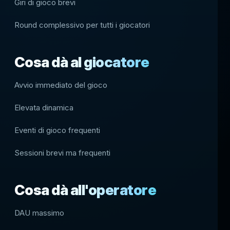
Giri di gioco brevi
Round complessivo per tutti i giocatori
Cosa dà al giocatore
Avvio immediato del gioco
Elevata dinamica
Eventi di gioco frequenti
Sessioni brevi ma frequenti
Cosa dà all'operatore
DAU massimo