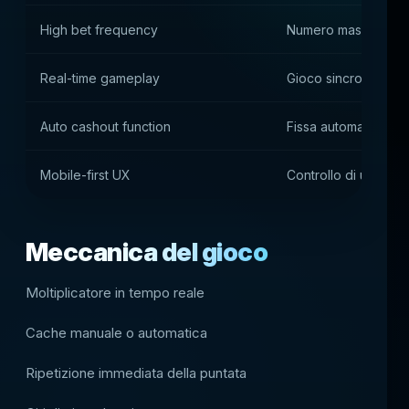
High bet frequency
Numero massimo di
Real-time gameplay
Gioco sincronizzato di
Auto cashout function
Fissa automaticament
Mobile-first UX
Controllo di una ma
Meccanica del gioco
Moltiplicatore in tempo reale
Cache manuale o automatica
Ripetizione immediata della puntata