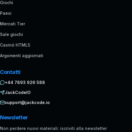
Giochi
Paesi
Mercati Tier
Sale giochi
Casinò HTML5
Argomenti aggiornati
Contatti
+44 7893 926 588
JackCodeIO
support@jackcode.io
Newsletter
Non perdere nuovi materiali: iscriviti alla newsletter