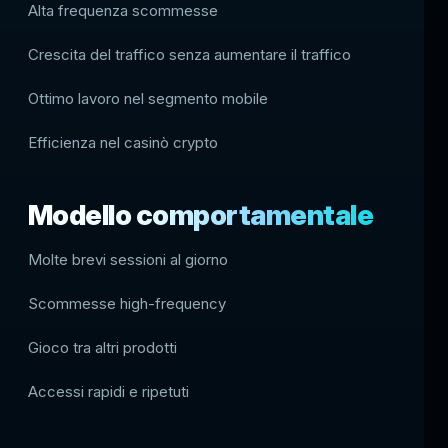
Alta frequenza scommesse
Crescita del traffico senza aumentare il traffico
Ottimo lavoro nel segmento mobile
Efficienza nel casinò crypto
Modello comportamentale
Molte brevi sessioni al giorno
Scommesse high-frequency
Gioco tra altri prodotti
Accessi rapidi e ripetuti