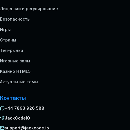
Лицензии и регулирование
Безопасность
Игры
Страны
Tier-рынки
Игорные залы
Казино HTML5
Актуальные темы
Контакты
+44 7893 926 588
JackCodeIO
support@jackcode.io