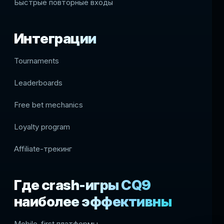
Быстрые повторные входы
Интеграции
Tournaments
Leaderboards
Free bet mechanics
Loyalty program
Affiliate-трекинг
Где crash-игры CQ9
наиболее эффективны
Mobile-first платформы