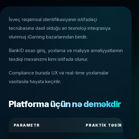
İsveç rəqəmsal identifikasiyanın istifadəçi
təcrübəsinə daxil olduğu ən texnoloji inteqrasiya
olunmuş iGaming bazarlarından biridir.
BankID əsas giriş, yoxlama və maliyyə əməliyyatlarının
təsdiqi mexanizmi kimi istifadə olunur.
Compliance burada UX və real-time yoxlamalar
vasitəsilə həyata keçirilir.
Platforma üçün nə deməkdir
PARAMETR
PRAKTIK TƏSIR