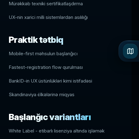
Mürəkkəb texniki sertifikatlaşdırma
UX-nin xarici milli sistemlərdən asılılığı
Praktik tətbiq
Mobile-first məhsulun başlanğıcı
Fastest-registration flow qurulması
BankID-in UX üstünlükləri kimi istifadəsi
Skandinaviya ölkələrinə miqyas
Başlanğıc variantları
White Label - etibarlı lisenziya altında işləmək