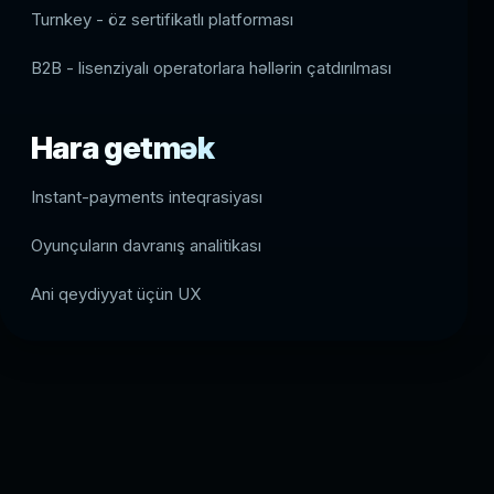
Turnkey - öz sertifikatlı platforması
B2B - lisenziyalı operatorlara həllərin çatdırılması
Hara getmək
Instant-payments inteqrasiyası
Oyunçuların davranış analitikası
Ani qeydiyyat üçün UX