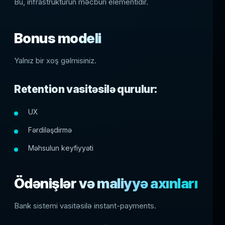
Bu, infrastrukturun məcburi elementidir.
Bonus modeli
Yalnız bir xoş gəlmisiniz.
Retention vasitəsilə qurulur:
UX
Fərdiləşdirmə
Məhsulun keyfiyyəti
Ödənişlər və maliyyə axınları
Bank sistemi vasitəsilə instant-payments.