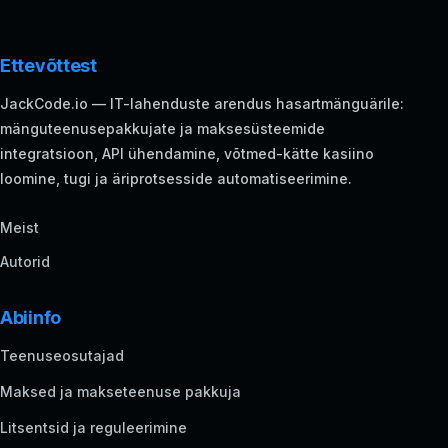
Ettevõttest
JackCode.io — IT-lahenduste arendus hasartmänguärile:
mänguteenusepakkujate ja maksesüsteemide
integratsioon, API ühendamine, võtmed-kätte kasiino
loomine, tugi ja äriprotsesside automatiseerimine.
Meist
Autorid
Abiinfo
Teenuseosutajad
Maksed ja makseteenuse pakkuja
Litsentsid ja reguleerimine