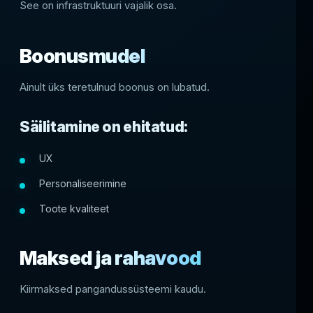
See on infrastruktuuri vajalik osa.
Boonusmudel
Ainult üks teretulnud boonus on lubatud.
Säilitamine on ehitatud:
UX
Personaliseerimine
Toote kvaliteet
Maksed ja rahavood
Kiirmaksed pangandussüsteemi kaudu.