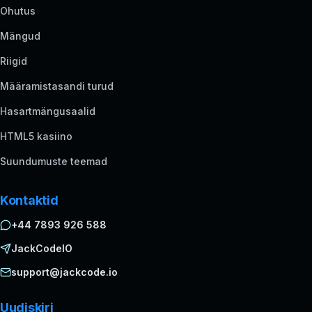
Ohutus
Mängud
Riigid
Määramistasandi turud
Hasartmängusaalid
HTML5 kasiino
Suundumuste teemad
Kontaktid
+44 7893 926 588
JackCodeIO
support@jackcode.io
Uudiskiri