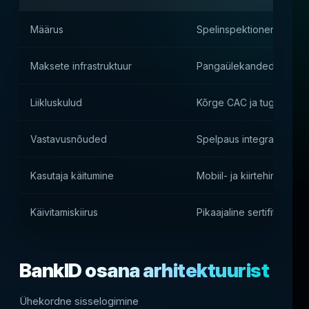
Määrus
Spelinspektionen litsents
Maksete infrastruktuur
Pangaülekanded BankID
Liikluskulud
Kõrge CAC ja tugev kon
Vastavusnõuded
Spelpaus integratsioon ja
Kasutaja käitumine
Mobiil- ja kiirtehingud
Käivitamiskiirus
Pikaajaline sertifitseerim
BankID osana arhitektuurist
Ühekordne sisselogimine