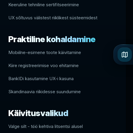
Keeruline tehniline sertifitseerimine
UX sõltuvus välistest riiklikest süsteemidest
Praktiline kohaldamine
Mobiilne-esimene toote käivitamine
Kiire registreerimise voo ehitamine
BankIDi kasutamine UX-i kasuna
Skandinaavia riikidesse suundumine
Käivitusvalikud
Valge silt - töö kehtiva litsentsi alusel