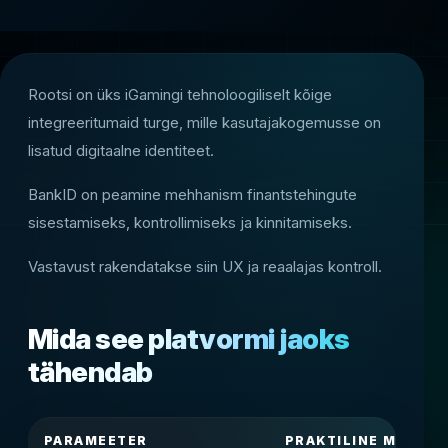
Rootsi on üks iGamingi tehnoloogiliselt kõige
integreeritumaid turge, mille kasutajakogemusse on
lisatud digitaalne identiteet.
BankID on peamine mehhanism finantstehingute
sisestamiseks, kontrollimiseks ja kinnitamiseks.
Vastavust rakendatakse siin UX ja reaalajas kontroll.
Mida see platvormi jaoks
tähendab
PARAMEETER
PRAKTILINE MÕJU