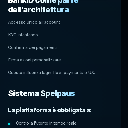
BankID come parte
dell'architettura
Accesso unico all'account
KYC istantaneo
Conferma dei pagamenti
Firma azioni personalizzate
Questo influenza login-flow, payments e UX.
Sistema Spelpaus
La piattaforma è obbligata a:
Controlla l'utente in tempo reale