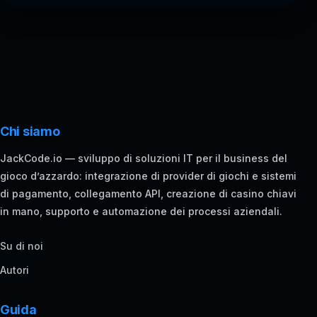
Chi siamo
JackCode.io — sviluppo di soluzioni IT per il business del
gioco d’azzardo: integrazione di provider di giochi e sistemi
di pagamento, collegamento API, creazione di casino chiavi
in mano, supporto e automazione dei processi aziendali.
Su di noi
Autori
Guida