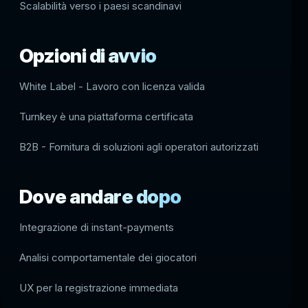
Scalabilità verso i paesi scandinavi
Opzioni di avvio
White Label - Lavoro con licenza valida
Turnkey è una piattaforma certificata
B2B - Fornitura di soluzioni agli operatori autorizzati
Dove andare dopo
Integrazione di instant-payments
Analisi comportamentale dei giocatori
UX per la registrazione immediata