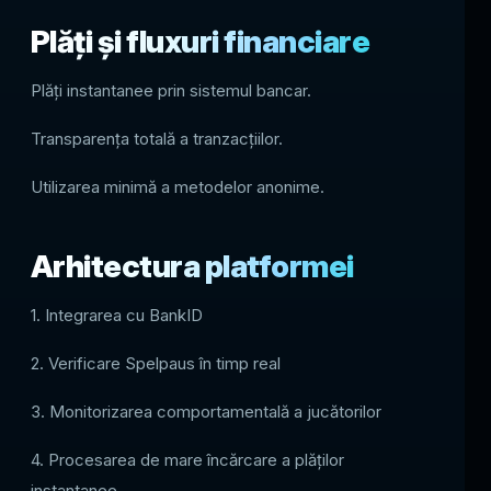
Plăți și fluxuri financiare
Plăți instantanee prin sistemul bancar.
Transparența totală a tranzacțiilor.
Utilizarea minimă a metodelor anonime.
Arhitectura platformei
1. Integrarea cu BankID
2. Verificare Spelpaus în timp real
3. Monitorizarea comportamentală a jucătorilor
4. Procesarea de mare încărcare a plăților
instantanee