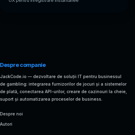
UX pentru înregistrare instantanee
Despre companie
JackCode.io — dezvoltare de soluții IT pentru businessul
de gambling: integrarea furnizorilor de jocuri și a sistemelor
de plată, conectarea API-urilor, creare de cazinouri la cheie,
suport și automatizarea proceselor de business.
Despre noi
Autori