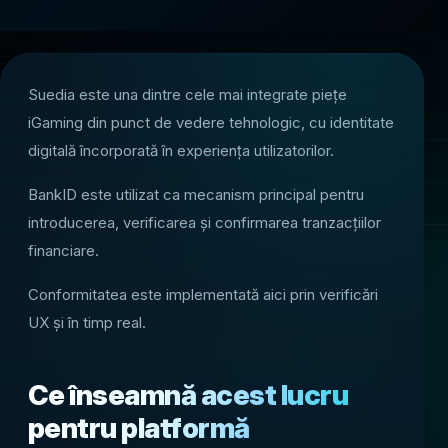
Suedia este una dintre cele mai integrate piețe
iGaming din punct de vedere tehnologic, cu identitate
digitală încorporată în experiența utilizatorilor.
BankID este utilizat ca mecanism principal pentru
introducerea, verificarea și confirmarea tranzacțiilor
financiare.
Conformitatea este implementată aici prin verificări
UX și în timp real.
Ce înseamnă acest lucru
pentru platformă