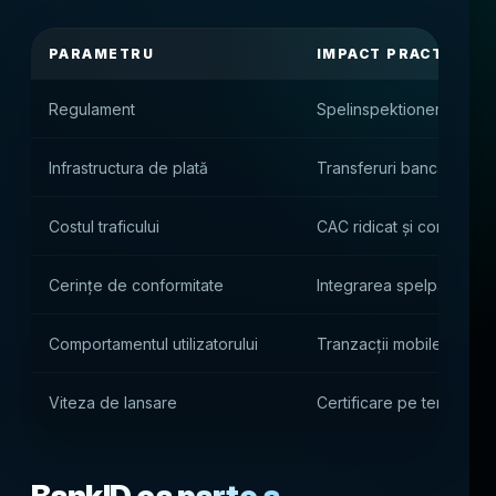
PARAMETRU
IMPACT PRACTIC
Regulament
Spelinspektionen licență
Infrastructura de plată
Transferuri bancare inst
Costul traficului
CAC ridicat și concurenț
Cerințe de conformitate
Integrarea spelpaus și c
Comportamentul utilizatorului
Tranzacții mobile și inst
Viteza de lansare
Certificare pe termen lu