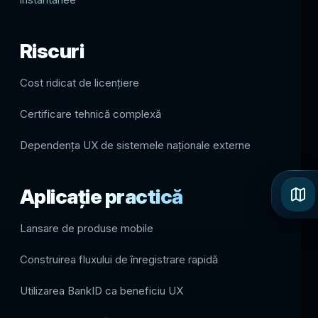
Riscuri
Cost ridicat de licențiere
Certificare tehnică complexă
Dependența UX de sistemele naționale externe
Aplicație practică
Lansare de produse mobile
Construirea fluxului de înregistrare rapidă
Utilizarea BankID ca beneficiu UX