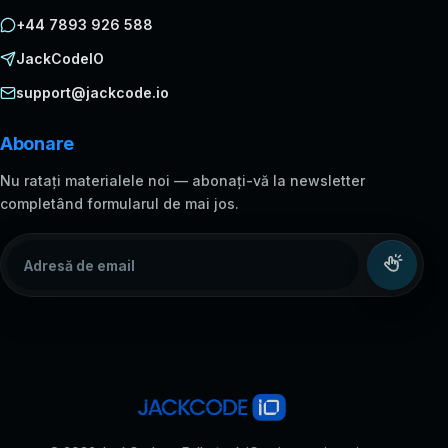
+44 7893 926 588
JackCodeIO
support@jackcode.io
Abonare
Nu ratați materialele noi — abonați-vă la newsletter
completând formularul de mai jos.
Adresă de email