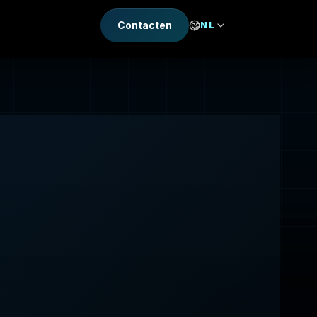
Contacten
NL