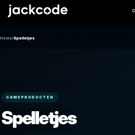
C
Home
/
Spelletjes
GAMEPRODUCTEN
Spelletjes