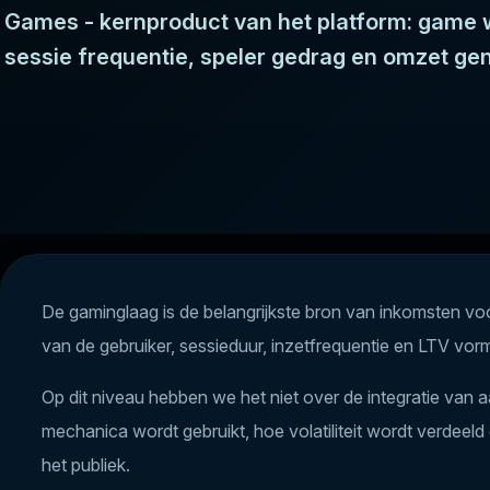
Games - kernproduct van het platform: game 
sessie frequentie, speler gedrag en omzet gen
De gaminglaag is de belangrijkste bron van inkomsten voor
van de gebruiker, sessieduur, inzetfrequentie en LTV vorm
Op dit niveau hebben we het niet over de integratie van
mechanica wordt gebruikt, hoe volatiliteit wordt verdeel
het publiek.