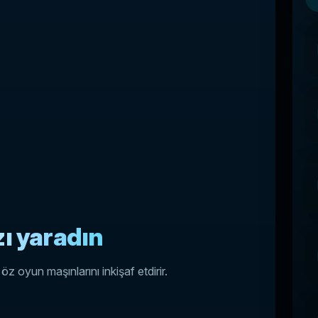
zı yaradın
 oyun maşınlarını inkişaf etdirir.