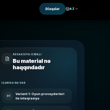
Əlaqələr
AZ
REDAKSIYA ICMALI
Bu material nə
haqqındadır
İÇƏRIDƏ NƏ VAR
Variant 1: Oyun provayderləri
01
ilə inteqrasiya