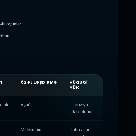
tli oyunlar
tları
T
ÖZƏLLƏŞDIRMƏ
HÜQUQI
YÜK
ksək
Aşağı
Lisenziya
tələb olunur
Maksimum
Daha asan