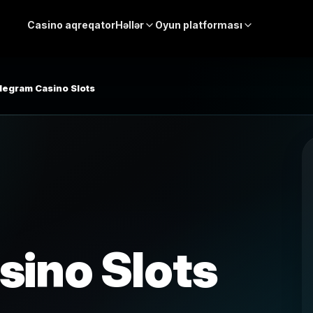
Casino aqreqator
Həllər
Oyun platforması
legram Casino Slots
sino Slots