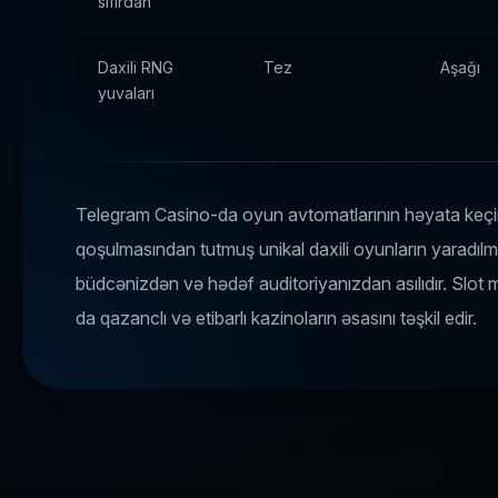
sıfırdan
Daxili RNG
Tez
Aşağı
yuvaları
Telegram Casino-da oyun avtomatlarının həyata keçiril
qoşulmasından tutmuş unikal daxili oyunların yaradılm
büdcənizdən və hədəf auditoriyanızdan asılıdır. Slot
da qazanclı və etibarlı kazinoların əsasını təşkil edir.