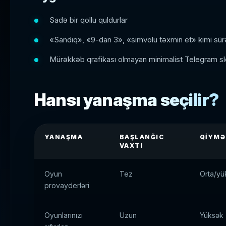
Sadə bir qollu quldurlar
«Sandıq», «9-dan 3», «simvolu təxmin et» kimi sürə
Mürəkkəb qrafikası olmayan minimalist Telegram slo
Hansı yanaşma seçilir?
YANAŞMA
BAŞLANĞIC
QIYMƏ
VAXTI
Oyun
Tez
Orta/yü
provayderləri
Oyunlarınızı
Uzun
Yüksək