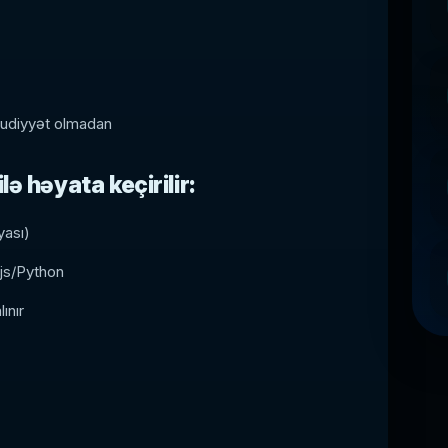
dudiyyət olmadan
lə həyata keçirilir:
ası)
js/Python
ınır