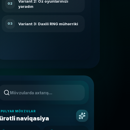
Variant 2: Öz oyunlarınızı
02
yaradın
Variant 3: Daxili RNG mühərriki
03
OPULYAR MÖVZULAR
ürətli naviqasiya