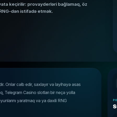
ta keçirilir: provayderləri bağlamaq, öz
 RNG-dən istifadə etmək.
r. Onlar cəlb edir, saxlayır və layihəyə əsas
aq, Telegram Casino slotları bir neçə yolla
z oyunlarını yaratmaq və ya daxili RNG
P
S