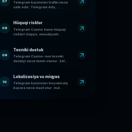
07
Telegram kazinoları trafiki necə
cəlb edir: Telegram Ads, ...
Hüquqi risklər
08
Telegram Casino hansı hüquqi
riskləri daşıyır, məsuliyyəti...
Texniki dəstək
09
Telegram Casino-nun texniki
dəstəyi necə təmin olunur: 24/...
Lokalizasiya və miqyas
10
Telegram kazinoları beynəlxalq
bazara necə daxil olur: mul...