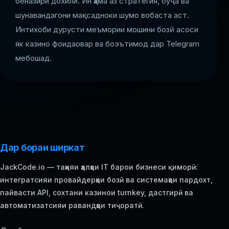
беназири дохилӣ. Ин ҳама аз стратегия, буҷа ва
шунавандагони мақсадноки шумо вобаста аст.
Интихоби дурусти меъмории мошини бозӣ асоси
як казино фоидаовар ва боэътимод дар Telegram
мебошад.
Дар бораи ширкат
JackCode.io — таҳияи ҳалҳои IT барои бизнеси қиморӣ:
интегратсияи провайдерҳои бозӣ ва системаҳои пардохт,
пайвасти API, сохтани казинои turnkey, дастгирӣ ва
автоматизатсияи равандҳои тиҷоратӣ.