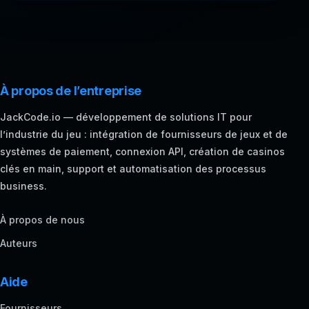
À propos de l’entreprise
JackCode.io — développement de solutions IT pour
l’industrie du jeu : intégration de fournisseurs de jeux et de
systèmes de paiement, connexion API, création de casinos
clés en main, support et automatisation des processus
business.
À propos de nous
Auteurs
Aide
Fournisseurs