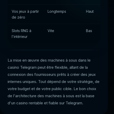
Vos jeux à partir
Longtemps
Haut
de zéro
Slots RNG à
Vite
Bas
l'intérieur
La mise en œuvre des machines à sous dans le
casino Telegram peut être flexible, allant de la
connexion des fournisseurs prêts à créer des jeux
internes uniques. Tout dépend de votre stratégie, de
votre budget et de votre public cible. Le bon choix
de l'architecture des machines à sous est la base
d'un casino rentable et fiable sur Telegram.