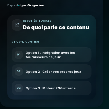
Expert
Igor Grigoriev
REVUE ÉDITORIALE
De quoi parle ce contenu
CE QU’IL CONTIENT
Option 1 : Intégration avec les
01
fournisseurs de jeux
Option 2 : Créer vos propres jeux
02
Option 3 : Moteur RNG interne
03