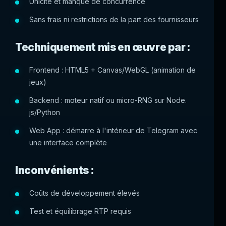
Unicité et manque de concurrence
Sans frais ni restrictions de la part des fournisseurs
Techniquement mis en œuvre par :
Frontend : HTML5 + Canvas/WebGL (animation de
jeux)
Backend : moteur natif ou micro-RNG sur Node.
js/Python
Web App : démarre à l'intérieur de Telegram avec
une interface complète
Inconvénients :
Coûts de développement élevés
Test et équilibrage RTP requis