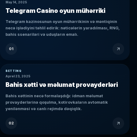
May 14, 2025
Telegram Casino oyun mühərriki
Telegram kazinosunun oyun mühərrikinin və məntiqinin
necə işlədiyini təhlil edirik: nəticələrin yaradılması, RNG,
bahis ssenariləri və uduşların emalı.
01
BETTINQ
Aprel 23, 2025
Bahis xətti və məlumat provayderləri
Bahis xəttinin necə formalaşdığı: idman məlumat
provayderlərinə qoşulma, kotirovkaların avtomatik
yenilənməsi və canlı rejimdə dəqiqlik.
02