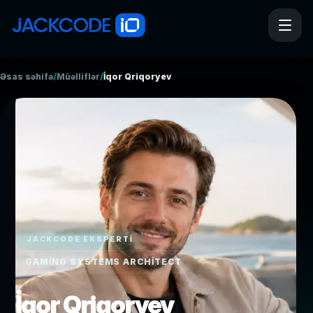
/
/
Əsas səhifə
Müəlliflər
İqor Qriqoryev
JACKCODE EKSPERTI
GAMING SYSTEMS ARCHITECT
İqor Qriqoryev