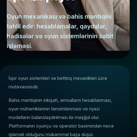
Oyun mexanikası və bahis məntiqini
təhlil edir: hesablamalar, qaydalar,
hadisələr və oyun sistemlərinin sabit
işləməsi.
İqor oyun sistemləri və bettinq mexanikləri üzrə
mütəxəssisdir.
Bahis məntiqinin inkişafı, əmsalların hesablanması,
oyun mühərriklərinin tənzimlənməsi və riyazi
modellərin balanslaşdırılması ilə məşğul olur.
Platformanın oyunçu və operator baxımından necə
işləməli olduğunu mükəmməl başa düşür.