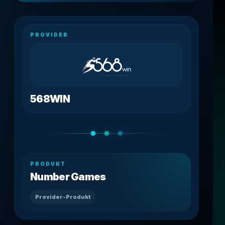
PROVIDER
568WIN
PRODUKT
Number Games
Provider-Produkt