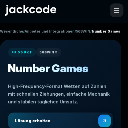
/
/
/
Wesentliche
Anbieter und Integrationen
568WIN
Number Games
568WIN
PRODUKT
Number Games
High-Frequency-Format Wetten auf Zahlen
mit schnellen Ziehungen, einfache Mechanik
und stabilen täglichen Umsatz.
Lösung erhalten