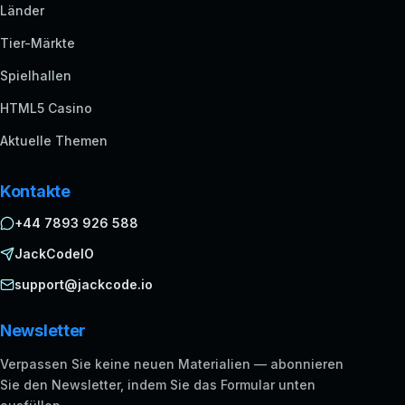
Länder
Tier-Märkte
Spielhallen
HTML5 Casino
Aktuelle Themen
Kontakte
+44 7893 926 588
JackCodeIO
support@jackcode.io
Newsletter
Verpassen Sie keine neuen Materialien — abonnieren
Sie den Newsletter, indem Sie das Formular unten