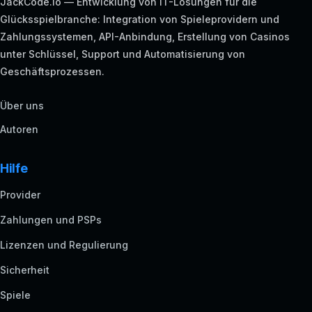
JackCode.io — Entwicklung von IT-Lösungen für die
Glücksspielbranche: Integration von Spieleprovidern und
Zahlungssystemen, API-Anbindung, Erstellung von Casinos
unter Schlüssel, Support und Automatisierung von
Geschäftsprozessen.
Über uns
Autoren
Hilfe
Provider
Zahlungen und PSPs
Lizenzen und Regulierung
Sicherheit
Spiele