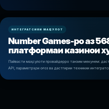
ИНТЕГРАТСИЯИ МАҲСУЛОТ
Number Games-ро аз 56
платформаи казинои ху
Пайвасти маҳсулоти провайдерро танзим мекунем: даст
API, параметрҳои оғоз ва дастгирии техникии интегратс