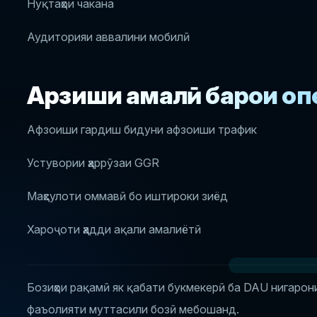
Нуқтаҳои чакана
Аудиторияи аввалини мобилӣ
Арзиши амалӣ барои оп
Афзоиши гардиш бидуни афзоиши трафик
Устувории ҳаррӯзаи GGR
Маҳсулоти оммавӣ бо иштироки зиёд
Хароҷоти ҳадди ақали амалиётӣ
Бозиҳои рақамӣ як қабати букмекерӣ ба DAU нигаро
фаъолияти муттасили бозӣ мебошанд.