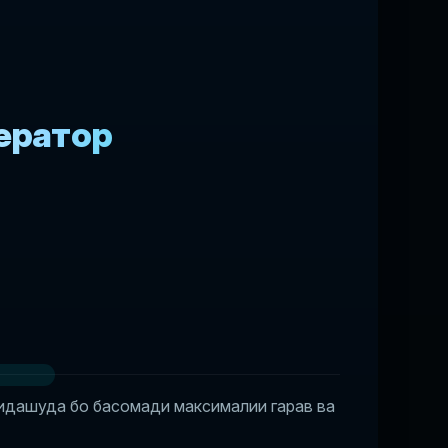
ератор
нидашуда бо басомади максималии гарав ва