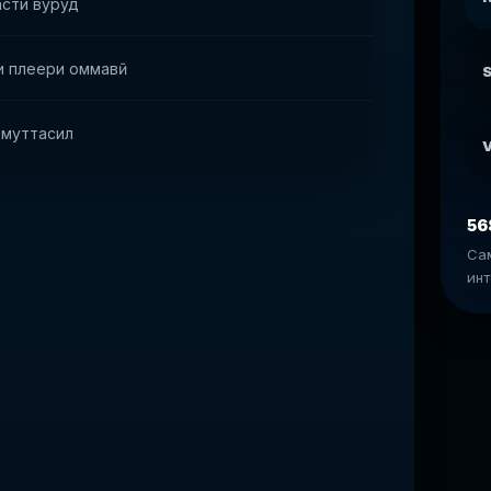
сти вуруд
и плеери оммавӣ
 муттасил
V
56
Сам
инт