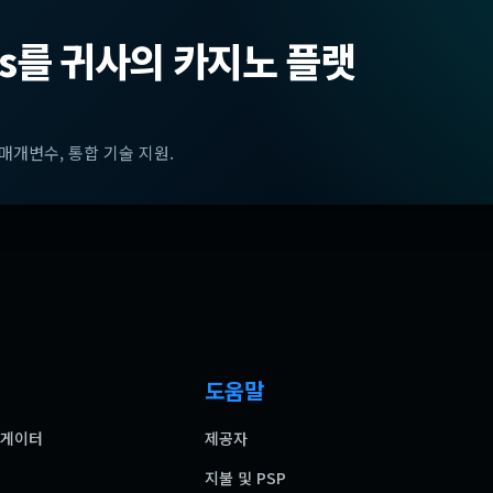
mes를 귀사의 카지노 플랫
 매개변수, 통합 기술 지원.
도움말
 게이터
제공자
지불 및 PSP