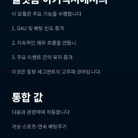
이 모듈은 주요 기능을 수행합니다
1. DAU 및 베팅 빈도 증가
2. 지속적인 재무 흐름을 만듭니
3. 주요 이벤트 간의 유지 증가
이것은 질량 세그먼트의 고주파 코어입니다.
통합 값
다음과 관련하여 작동합니다
가상 스포츠-연속 베팅주기