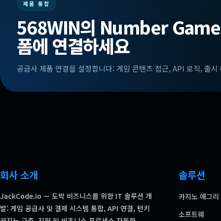
제품 통합
568WIN의 Number Ga
폼에 연결하세요
공급사 제품 연결을 설정합니다: 게임 콘텐츠 접근, API 로직, 출시
회사 소개
솔루션
JackCode.io — 도박 비즈니스를 위한 IT 솔루션 개
카지노 애그리
발: 게임 공급사 및 결제 시스템 통합, API 연결, 턴키
소프트웨
카지노 구축, 지원 및 비즈니스 프로세스 자동화.