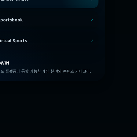
Sportsbook
irtual Sports
8WIN
노 플랫폼에 통합 가능한 게임 분야와 콘텐츠 카테고리.