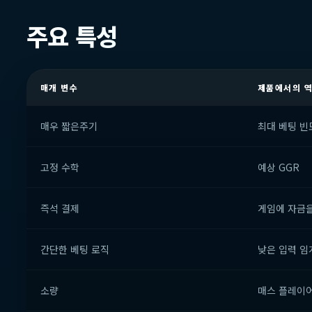
주요 특성
매개 변수
제품에서의 
매우 짧은주기
최대 베팅 빈
고정 수학
예상 GGR
즉석 결제
게임에 자금을
간단한 베팅 로직
낮은 입력 임
소량
매스 플레이