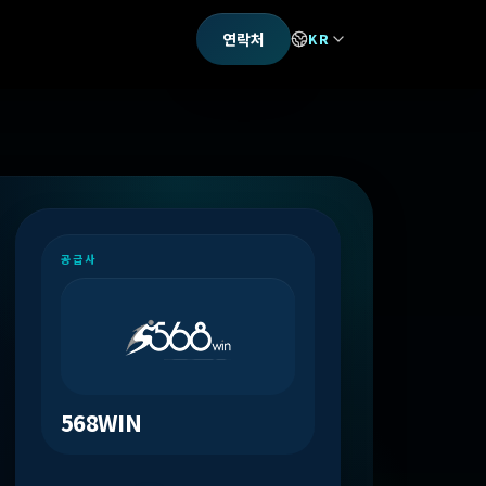
연락처
KR
공급사
568WIN