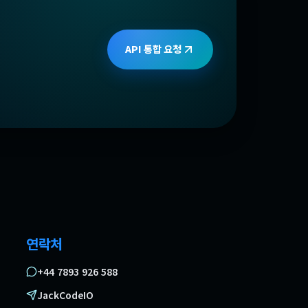
API 통합 요청
연락처
+44 7893 926 588
JackCodeIO