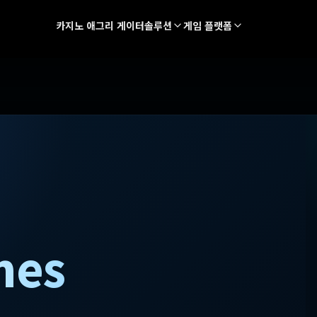
카지노 애그리 게이터
솔루션
게임 플랫폼
mes