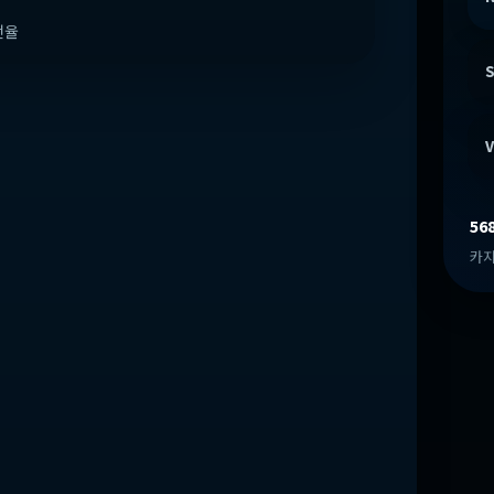
전율
V
56
카지