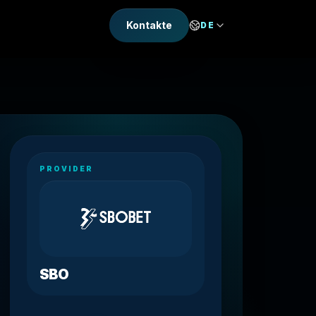
Kontakte
DE
PROVIDER
SBO