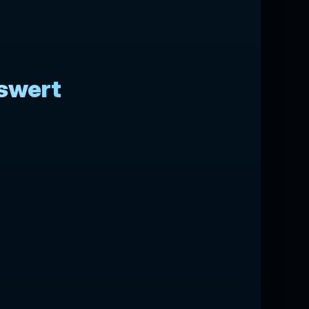
nswert