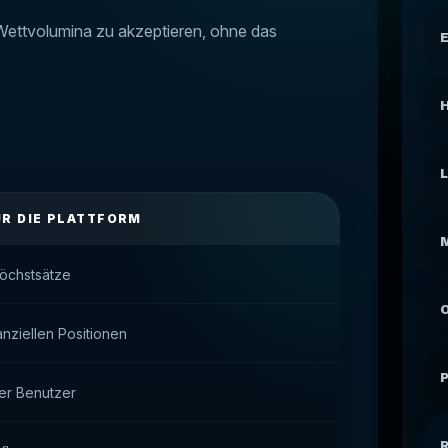
Wettvolumina zu akzeptieren, ohne das
E
H
L
R DIE PLATTFORM
M
öchstsätze
anziellen Positionen
P
er Benutzer