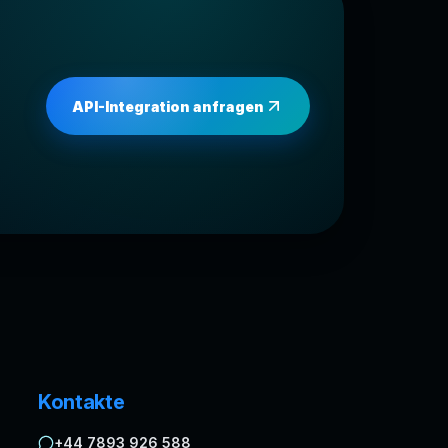
API-Integration anfragen
Kontakte
+44 7893 926 588