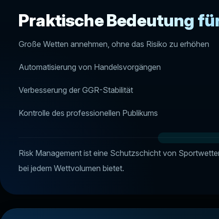
Praktische Bedeutung für
Große Wetten annehmen, ohne das Risiko zu erhöhen
Automatisierung von Handelsvorgängen
Verbesserung der GGR-Stabilität
Kontrolle des professionellen Publikums
Risk Management ist eine Schutzschicht von Sportwetten, 
bei jedem Wettvolumen bietet.