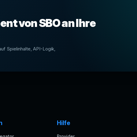
ent von SBO an Ihre
uf Spielinhalte, API-Logik,
n
Hilfe
egator
Provider