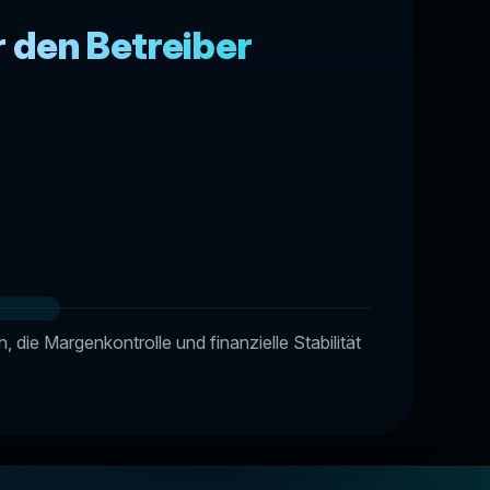
 den Betreiber
die Margenkontrolle und finanzielle Stabilität