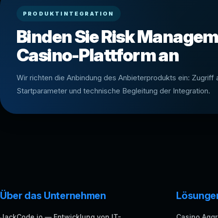
PRODUKTINTEGRATION
Binden Sie Risk Managem
Casino-Plattform an
Wir richten die Anbindung des Anbieterprodukts ein: Zugriff a
Startparameter und technische Begleitung der Integration.
Über das Unternehmen
Lösunge
JackCode.io — Entwicklung von IT-
Casino Aggr