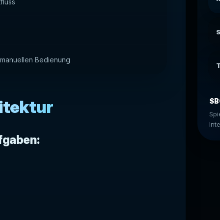
fluss
S
 manuellen Bedienung
T
itektur
SB
Spi
Int
ufgaben: