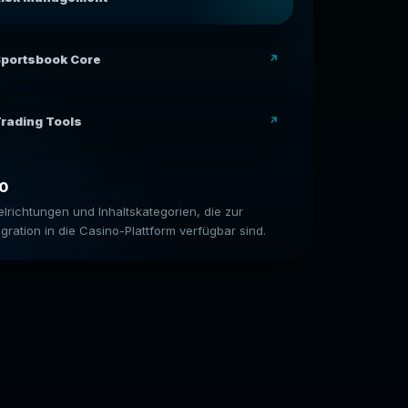
portsbook Core
rading Tools
O
elrichtungen und Inhaltskategorien, die zur
egration in die Casino-Plattform verfügbar sind.