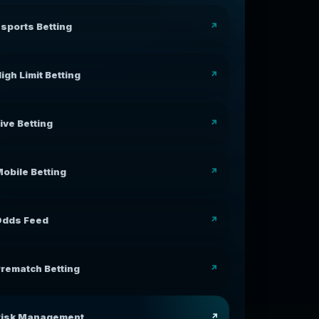
sports Betting
igh Limit Betting
ive Betting
obile Betting
Odds Feed
rematch Betting
Risk Management