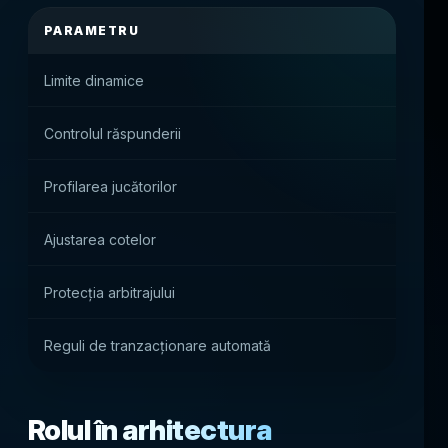
PARAMETRU
VALOA
Limite dinamice
Gestion
Controlul răspunderii
Echilibr
Profilarea jucătorilor
Segment
Ajustarea cotelor
Reacția 
Protecția arbitrajului
Protecț
Reguli de tranzacționare automată
Reducer
Rolul în arhitectura