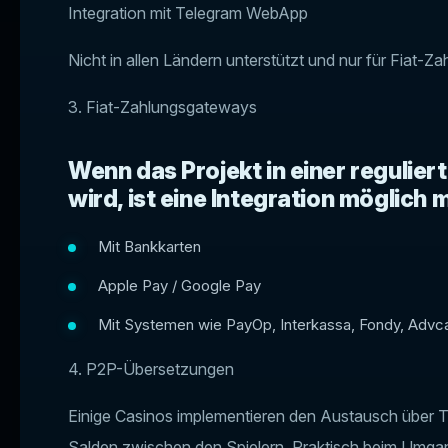
Integration mit Telegram WebApp
Nicht in allen Ländern unterstützt und nur für Fiat-Z
3. Fiat-Zahlungsgateways
Wenn das Projekt in einer regulier
wird, ist eine Integration möglich m
Mit Bankkarten
Apple Pay / Google Pay
Mit Systemen wie PayOp, Interkassa, Fondy, Advc
4. P2P-Übersetzungen
Einige Casinos implementieren den Austausch über 
Salden zwischen den Spielern. Praktisch beim Umga