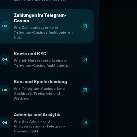
Zahlungen im Telegram-
Casino
03
Wie Zahlungssysteme in
Telegram-Casinos funktionieren:
Unt...
Konto und KYC
04
Wie ein Nutzerkonto in einem
Telegram-Casino funktioniert:...
Boni und Spielerbindung
Wie Telegram-Casinos Boni,
05
Cashback, Freispiele und
Werbea...
Adminka und Analytik
Wie das Admin- und
06
Analysesystem in Telegram-
Casinos funkt...