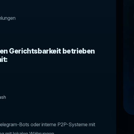
ahlungen
ten Gerichtsbarkeit betrieben
it:
ash
Telegram-Bots oder interne P2P-Systeme mit
ng mit lokalen Währungen.