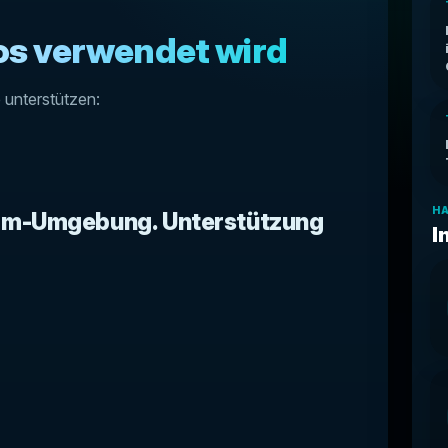
os verwendet wird
unterstützen:
H
gram-Umgebung. Unterstützung
I