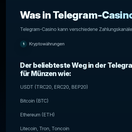
Was in Telegram-Casin
Telegram-Casino kann verschiedene Zahlungskanäle 
Kryptowährungen
Der beliebteste Weg in der Tele
für Münzen wie:
USDT (TRC20, ERC20, BEP20)
Bitcoin (BTC)
Ethereum (ETH)
Litecoin, Tron, Toncoin