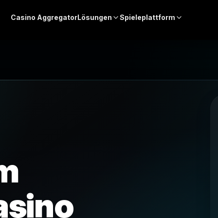
Casino Aggregator
Lösungen
Spieleplattform
im
asino