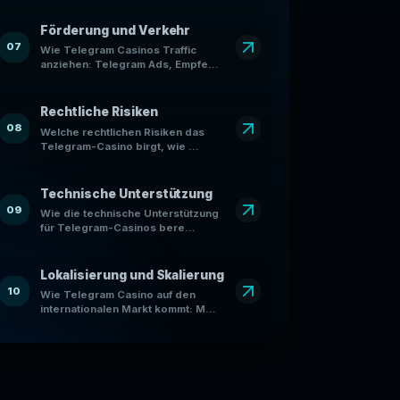
Förderung und Verkehr
07
Wie Telegram Casinos Traffic
anziehen: Telegram Ads, Empfe...
Rechtliche Risiken
08
Welche rechtlichen Risiken das
Telegram-Casino birgt, wie ...
Technische Unterstützung
09
Wie die technische Unterstützung
für Telegram-Casinos bere...
Lokalisierung und Skalierung
10
Wie Telegram Casino auf den
internationalen Markt kommt: M...