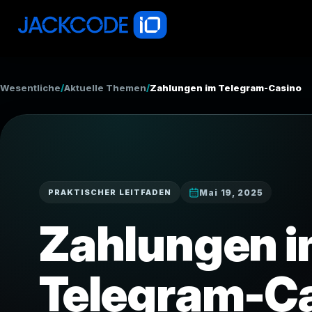
Wesentliche
/
Aktuelle Themen
/
Zahlungen im Telegram-Casino
Mai 19, 2025
PRAKTISCHER LEITFADEN
Zahlungen 
Telegram-C