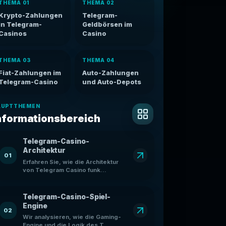
THEMA 01
THEMA 02
Krypto-Zahlungen
Telegram-
in Telegram-
Geldbörsen im
Casinos
Casino
THEMA 03
THEMA 04
Fiat-Zahlungen im
Auto-Zahlungen
Telegram-Casino
und Auto-Depots
AUPTTHEMEN
nformationsbereich
Telegram-Casino-
Architektur
01
Erfahren Sie, wie die Architektur
von Telegram Casino funk...
Telegram-Casino-Spiel-
Engine
02
Wir analysieren, wie die Gaming-
Engine und die Logik des T...