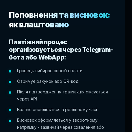
Поповнення та висновок:
як влаштовано
Платіжний процес
організовується через Telegram-
бота або WebApp:
Гравець вибирає спосіб оплати
Отримує рахунок або QR-код
Після підтвердження транзакція фіксується
через API
Баланс оновлюється в реальному часі
Висновок оформляється у зворотному
напрямку - зазвичай через схвалення або