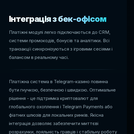
Інтеграція з бек-офісом
Платіжні модулі легко підключаються до CRM,
системи промокодів, бонусів та аналітики. Всі
транзакції синхронізуються з ігровими сесіями і
балансом в реальному часі.
Платіжна система в Telegram-казино повинна
бути гнучкою, безпечною і швидкою. Оптимальне
рішення - це підтримка криптовалют для
глобального охоплення і Telegram Payments або
фіатних шлюзів для локальних ринків. Якісна
інтеграція дозволяє забезпечити миттєві
розрахунки, лояльність гравців і стабільну роботу