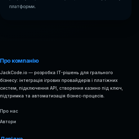
платформи.
Про компанію
JackCode.io — розробка IT-рішень для грального
бізнесу: інтеграція ігрових провайдерів і платіжних
систем, підключення API, створення казино під ключ,
підтримка та автоматизація бізнес-процесів.
Про нас
Автори
Довідка