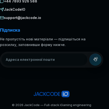
+44 7893 926 588
JackCodeIO
support@jackcode.io
Підписка
Не пропустіть нові матеріали — підпишіться на
розсилку, заповнивши форму нижче.
Адреса електронної пошти
© 2026 JackCode — Full-stack iGaming engineering