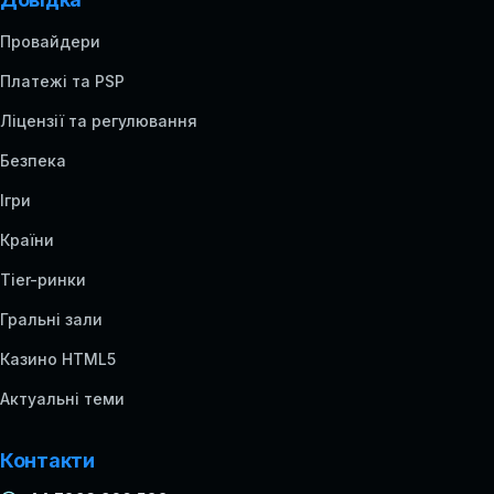
Провайдери
Платежі та PSP
Ліцензії та регулювання
Безпека
Ігри
Країни
Tier-ринки
Гральні зали
Казино HTML5
Актуальні теми
Контакти