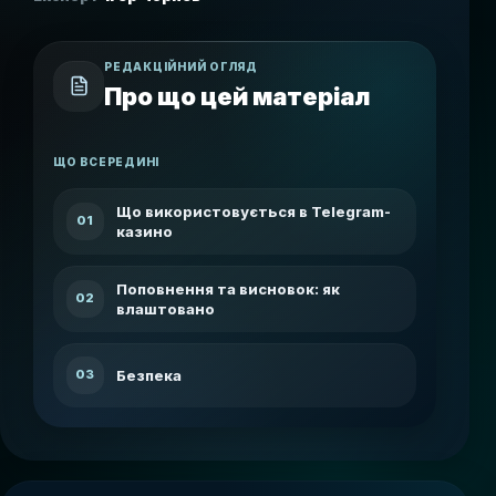
РЕДАКЦІЙНИЙ ОГЛЯД
Про що цей матеріал
ЩО ВСЕРЕДИНІ
Що використовується в Telegram-
01
казино
Поповнення та висновок: як
02
влаштовано
Безпека
03