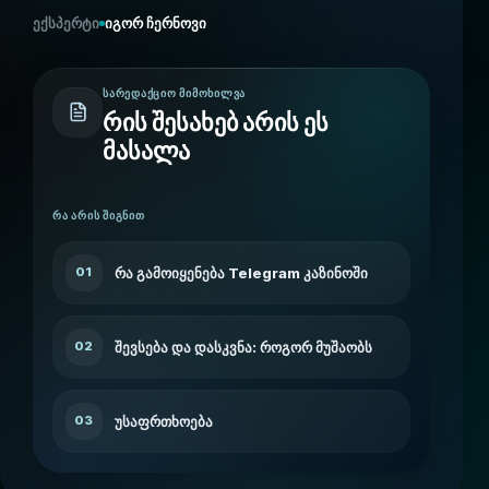
ექსპერტი
იგორ ჩერნოვი
ᲡᲐᲠᲔᲓᲐᲥᲪᲘᲝ ᲛᲘᲛᲝᲮᲘᲚᲕᲐ
რის შესახებ არის ეს
მასალა
ᲠᲐ ᲐᲠᲘᲡ ᲨᲘᲒᲜᲘᲗ
რა გამოიყენება Telegram კაზინოში
01
შევსება და დასკვნა: როგორ მუშაობს
02
უსაფრთხოება
03
ვის