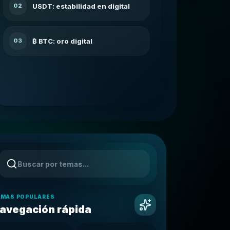
USDT: estabilidad en digital
02
₿ BTC: oro digital
03
EMAS POPULARES
avegación rápida