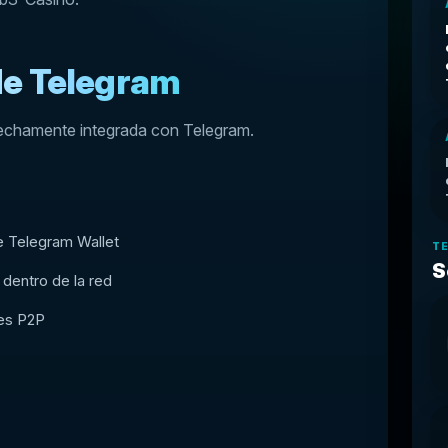
de Telegram
echamente integrada con Telegram.
e Telegram Wallet
TE
S
dentro de la red
nes P2P