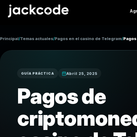
Agr
Principal
/
Temas actuales
/
Pagos en el casino de Telegram
/
Pagos 
Abril 25, 2025
GUÍA PRÁCTICA
Pagos de
criptomoned