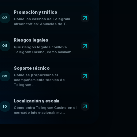
Promoción y tráfico
07
Cómo los casinos de Telegram
atraen tráfico: Anuncios de T...
Riesgos legales
08
Qué riesgos legales conlleva
Telegram Casino, cómo minimiz...
Soporte técnico
Cómo se proporciona el
09
acompañamiento técnico de
Telegram ...
Localización y escala
10
Cómo entra Telegram Casino en el
mercado internacional: mu...