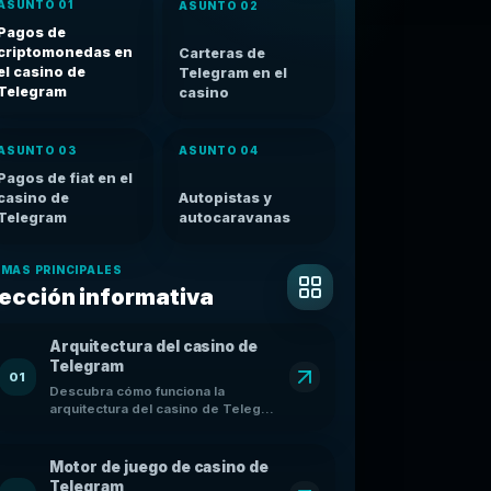
ASUNTO 01
ASUNTO 02
Pagos de
criptomonedas en
Carteras de
el casino de
Telegram en el
Telegram
casino
ASUNTO 03
ASUNTO 04
Pagos de fiat en el
casino de
Autopistas y
Telegram
autocaravanas
MAS PRINCIPALES
ección informativa
Arquitectura del casino de
Telegram
01
Descubra cómo funciona la
arquitectura del casino de Teleg...
Motor de juego de casino de
Telegram