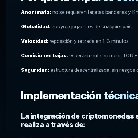
Anonimato:
no se requieren tarjetas bancarias y KY
Globalidad:
apoyo a jugadores de cualquier país
Velocidad:
reposición y retirada en 1-3 minutos
Comisiones bajas:
especialmente en redes TON 
Seguridad:
estructura descentralizada, sin riesgos
Implementación técnic
La integración de criptomonedas e
realiza a través de: