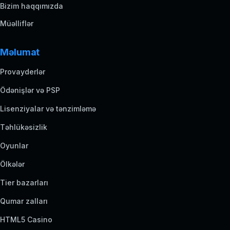
Bizim haqqımızda
Müəlliflər
Məlumat
Provayderlər
Ödənişlər və PSP
Lisenziyalar və tənzimləmə
Təhlükəsizlik
Oyunlar
Ölkələr
Tier bazarları
Qumar zalları
HTML5 Casino