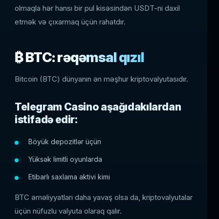
olmaqla hər hansı bir pul kisəsindən USDT-ni daxil
etmək və çıxarmaq üçün rahatdır.
₿ BTC: rəqəmsal qızıl
Bitcoin (BTC) dünyanın ən məşhur kriptovalyutasıdır.
Telegram Casino aşağıdakılardan
istifadə edir:
Böyük depozitlər üçün
Yüksək limitli oyunlarda
Etibarlı saxlama aktivi kimi
BTC əməliyyatları daha yavaş olsa da, kriptovalyutalar
üçün nüfuzlu valyuta olaraq qalır.