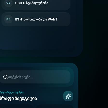
USDT: სტაბილურობა
02
ETH: მოქნილობა და Web3
03
ᲞᲣᲚᲐᲠᲣᲚᲘ ᲗᲔᲛᲔᲑᲘ
წრაფი ნავიგაცია