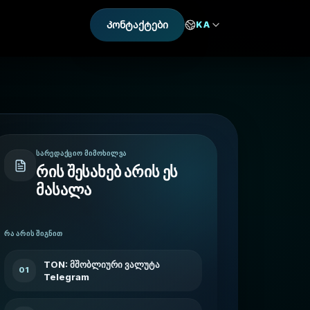
Კონტაქტები
KA
ᲡᲐᲠᲔᲓᲐᲥᲪᲘᲝ ᲛᲘᲛᲝᲮᲘᲚᲕᲐ
რის შესახებ არის ეს
მასალა
ᲠᲐ ᲐᲠᲘᲡ ᲨᲘᲒᲜᲘᲗ
TON: მშობლიური ვალუტა
01
Telegram