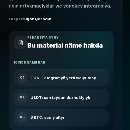
üçin artykmaçlyklar we ýönekeý integrasiýa.
Ekspert
Igor Çernow
REDAKSIÝA SYNY
Bu material näme hakda
IÇINDE NÄME BAR
TON: Telegramyň ýerli walýutasy
01
USDT: san taýdan durnuklylyk
02
₿ BTC: sanly altyn
03