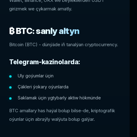
Wallet, Binance, OKX we beýlekilerden USDT
girizmek we çykarmak amatly.
₿ BTC: sanly altyn
Bitcoin (BTC) - dünýäde iň tanalýan cryptocurrency.
Telegram-kazinolarda:
Uly goýumlar üçin
Çäkleri ýokary oýunlarda
Saklamak üçin ygtybarly aktiw hökmünde
BTC amallary has haýal bolup bilse-de, kriptografik
oýunlar üçin abraýly walýuta bolup galýar.