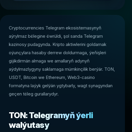
Cryptocurrencies Telegram ekosistemasynyň
aýrylmaz bölegine öwrüldi, şol sanda Telegram
kazinosy pudagynda. Kripto aktiwlerini goldamak
oýunçylara hasaby derrew doldurmaga, ýeňişleri
gijikdirmän almaga we amallaryň adynyň
aýdylmazlygyny saklamaga mümkinçilik berýär. TON,
USDT, Bitcoin we Ethereum, Web3-casino
formatyna laýyk gelýän ygtybarly, wagt synagyndan
geçen töleg gurallarydyr.
TON: Telegramyň ýerli
walýutasy