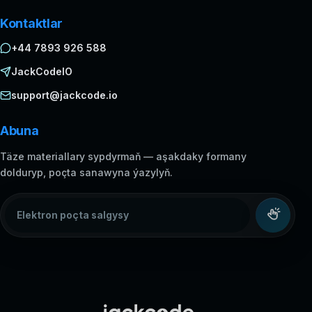
Kontaktlar
+44 7893 926 588
JackCodeIO
support@jackcode.io
Abuna
Täze materiallary sypdyrmaň — aşakdaky formany
dolduryp, poçta sanawyna ýazylyň.
Elektron poçta salgysy