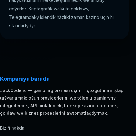
hakykatdanam merkezleşdirilmedik we amatly
edýärler. Kriptografik walýuta goldawy,
Telegramdaky islendik häzirki zaman kazino üçin hil
standartydyr.
Kompaniýa barada
JackCode.io — gambling biznesi üçin IT çözgütlerini işläp
taýýarlamak: oýun providerlerini we töleg ulgamlaryny
integrirlemek, API birikdirmek, turnkey kazino döretmek,
goldaw we biznes proseslerini awtomatlaşdyrmak.
Biziň hakda