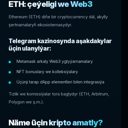
ETH: çeýeligi we Web3
Ethereum (ETH) diňe bir cryptocurrency däl, akylly
şertnamalaryň ekosistemasydyr.
Telegram kazinosynda aşakdakylar
üçin ulanylýar:
Metamask arkaly Web3 ygtyýarnamalary
NFT bonuslary we kolleksiýalary
Üçünji tarap dApp elementleri bilen integrasiýa
Tizlik we komissiýalar tora baglydyr (ETH, Arbitrum,
Polygon we ş.m.).
Näme üçin kripto amatly?