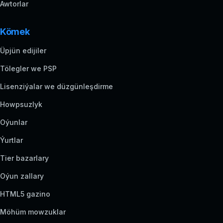
Awtorlar
Kömek
Üpjün edijiler
Tölegler we PSP
Lisenziýalar we düzgünleşdirme
Howpsuzlyk
Oýunlar
Ýurtlar
Tier bazarlary
Oýun zallary
HTML5 gazino
Möhüm mowzuklar