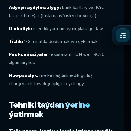
Adynyň aýdylmazlygy:
bank kartlary we KYC
talap edilmeýär (taslamanyň islegi boýunça)
Globallyk:
islendik ýurtdan oýunçylara goldaw
Tizlik:
1-3 minutda doldurmak we çykarmak
Pes komissiýalar:
esasanam TON we TRC20
ulgamlarynda
Howpsuzlyk:
merkezleşdirilmedik gurluş,
chargeback töwekgelçiliginiň ýoklugy
Tehniki taýdan ýerine
ýetirmek