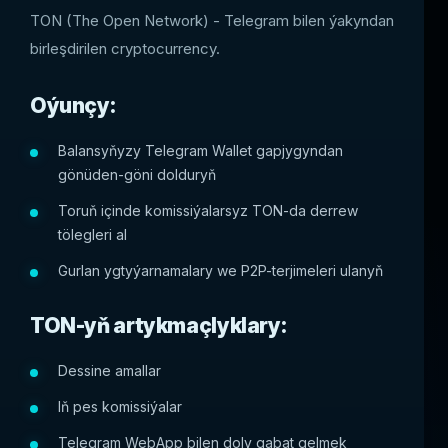
TON (The Open Network) - Telegram bilen ýakyndan
birleşdirilen cryptocurrency.
Oýunçy:
Balansyňyzy Telegram Wallet gapjygyndan
gönüden-göni dolduryň
Toruň içinde komissiýalarsyz TON-da derrew
tölegleri al
Gurlan ygtyýarnamalary we P2P-terjimeleri ulanyň
TON-yň artykmaçlyklary:
Dessine amallar
Iň pes komissiýalar
Telegram WebApp bilen doly gabat gelmek