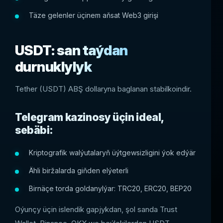
Täze gelenler üçinem aňsat Web3 girişi
USDT: san taýdan
durnuklylyk
Tether (USDT) ABŞ dollaryna baglanan stabilkoindir.
Telegram kazinosy üçin ideal,
sebäbi:
Kriptografik walýutalaryň üýtgewsizligini ýok edýär
Ähli biržalarda giňden elýeterli
Birnäçe torda goldanylýar: TRC20, ERC20, BEP20
Oýunçy üçin islendik gapjykdan, şol sanda Trust