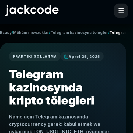
/
/
/
Esasy
Möhüm mowzuklar
Telegram kazinosyna tölegler
Telegram ka
Aprel 25, 2025
PRAKTIKI GOLLANMA
Telegram
kazinosynda
kripto tölegleri
Näme üçin Telegram kazinosynda
cryptocurrency gerek: kabul etmek we
çykarmak TON, USDT, BTC, ETH, oýunçylar