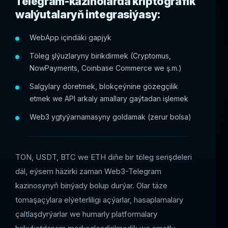
Telegram-kazinolarda kriptografik
walýutalaryň integrasiýasy:
WebApp içindäki gapjyk
Töleg şlýuzlaryny birikdirmek (Cryptomus,
NowPayments, Coinbase Commerce we ş.m.)
Salgylary döretmek, blokçeýnine gözegçilik
etmek we API arkaly amallary gaýtadan işlemek
Web3 ygtyýarnamasyny goldamak (zerur bolsa)
TON, USDT, BTC we ETH diňe bir töleg serişdeleri
däl, eýsem häzirki zaman Web3-Telegram
kazinosynyň binýady bolup durýar. Olar täze
tomaşaçylara elýeterliligi açýarlar, hasaplamalary
çaltlaşdyrýarlar we humarly platformalary