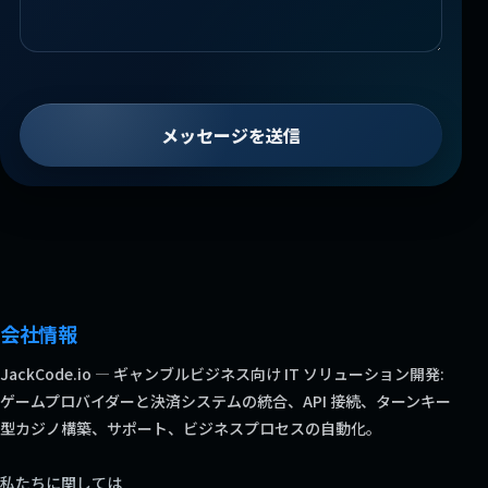
メッセージを送信
会社情報
JackCode.io — ギャンブルビジネス向け IT ソリューション開発:
ゲームプロバイダーと決済システムの統合、API 接続、ターンキー
型カジノ構築、サポート、ビジネスプロセスの自動化。
私たちに関しては