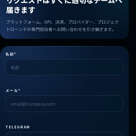
届きます
プラットフォーム、API、決済、プロバイダー、プロジェク
トローンチの専門担当者へお問い合わせを引き継ぎます。
名前*
メール*
TELEGRAM