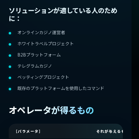
ソリューションが適している人のため
に：
オンラインカジノ運営者
ホワイトラベルプロジェクト
B2Bプラットフォーム
テレグラムカジノ
ベッティングプロジェクト
既存のプラットフォームを使用したコマンド
オペレータが得るもの
［パラメータ］
それが与えるもの