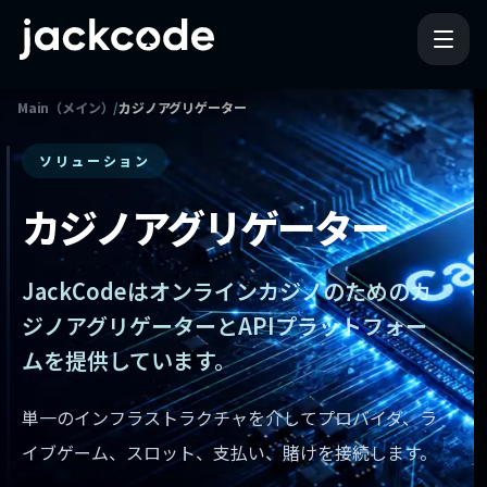
Main（メイン）
/
カジノアグリゲーター
ソリューション
カジノアグリゲーター
JackCodeはオンラインカジノのためのカ
ジノアグリゲーターとAPIプラットフォー
ムを提供しています。
単一のインフラストラクチャを介してプロバイダ、ラ
イブゲーム、スロット、支払い、賭けを接続します。