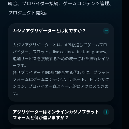
統合、プロバイダー接続、ゲームコンテンツ管理、
プロジェクト開始。
カジノアグリゲーターとは何ですか？
カジノアグリゲーターとは、APIを通じてゲームプロ
バイダー、スロット、live casino、instant games、
追加サービスを接続するための統一された技術レイヤ
ーです。
各サプライヤーと個別に統合する代わりに、プラット
フォームはゲームコンテンツ、レポート、トランザク
ション、プロバイダー管理へ一元的にアクセスできま
す。
アグリゲーターはオンラインカジノプラット
フォームと何が違いますか？