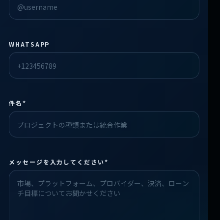
WHATSAPP
件名*
Check the form fields
メッセージを入力してください*
Please fix the highlighted fields.