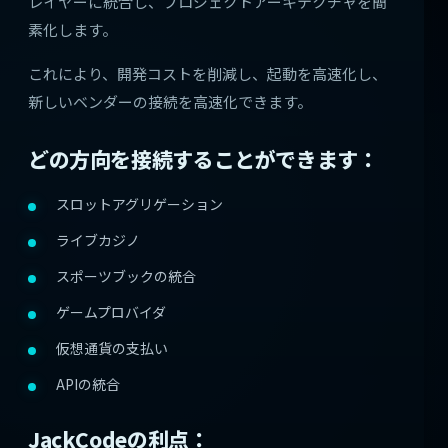
レイヤーに統合し、プロジェクトアーキテクチャを簡
素化します。
これにより、開発コストを削減し、起動を高速化し、
新しいベンダーの接続を高速化できます。
どの方向を接続することができます：
スロットアグリゲーション
ライブカジノ
スポーツブックの統合
ゲームプロバイダ
仮想通貨の支払い
APIの統合
JackCodeの利点：