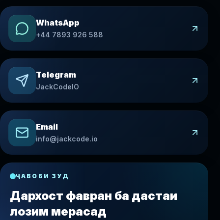
WhatsApp
+44 7893 926 588
Telegram
JackCodeIO
Email
info@jackcode.io
ҶАВОБИ ЗУД
Дархост фавран ба дастаи
лозим мерасад