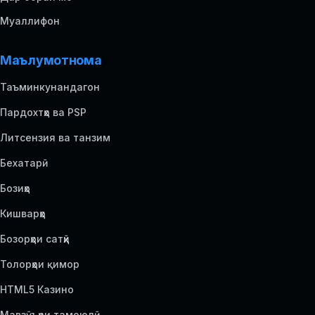
Муаллифон
Маълумотнома
Таъминкунандагон
Пардохтҳо ва PSP
Литсензия ва танзим
Бехатарӣ
Бозиҳо
Кишварҳо
Бозорҳои сатҳӣ
Толорҳои қимор
HTML5 Казино
Мавзӯъҳои тамоюлӣ