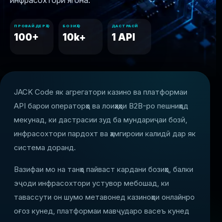
инфрасохтори ягона.
ПРОВАЙДЕРҲО
БОЗИҲО
ДАСТРАСӢ
100+
10k+
1 API
JACK Code як агрегатори казино ва платформаи
API барои операторҳо ва лоиҳаҳои B2B-ро пешниҳод
мекунад, ки дастрасии зуд ба мундариҷаи бозӣ,
инфрасохтори пардохт ва ҳамгироии калидӣ дар як
система доранд.
Вазифаи мо на танҳо пайваст кардани бозиҳо, балки
эҷоди инфрасохтори устувор мебошад, ки
тавассути он шумо метавонед казиноҳои онлайнро
оғоз кунед, платформаи мавҷударо васеъ кунед