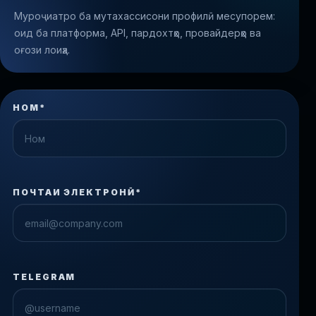
Муроҷиатро ба мутахассисони профилӣ месупорем:
оид ба платформа, API, пардохтҳо, провайдерҳо ва
оғози лоиҳа.
НОМ*
ПОЧТАИ ЭЛЕКТРОНӢ*
TELEGRAM