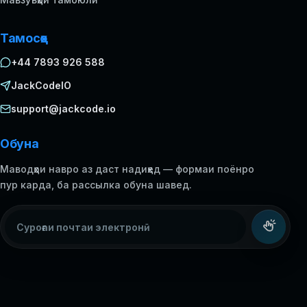
Тамосҳо
+44 7893 926 588
JackCodeIO
support@jackcode.io
Обуна
Маводҳои навро аз даст надиҳед — формаи поёнро
пур карда, ба рассылка обуна шавед.
Суроғаи почтаи электронӣ