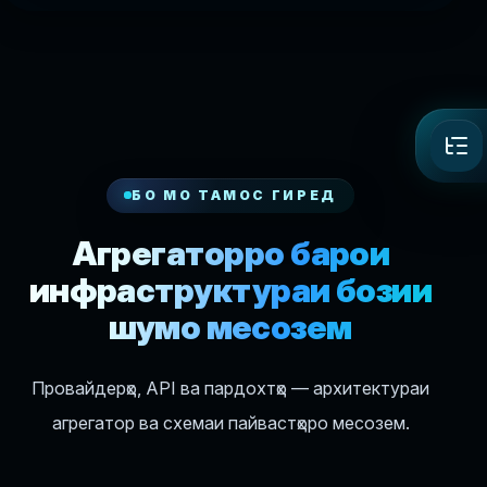
БО МО ТАМОС ГИРЕД
Агрегаторро барои
инфраструктураи бозии
шумо месозем
Провайдерҳо, API ва пардохтҳо — архитектураи
агрегатор ва схемаи пайвастҳоро месозем.