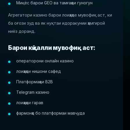
Миқёс барои GEO ва тамғаҳои гуногун
Агрегатори казино барои лоиҳаҳое мувофиқ аст, ки
ба оғози зуд ва як нуқтаи идоракунии ҳамгироӣ
ниёз доранд.
Барои кӣ ҳалли мувофиқ аст:
операторони онлайн казино
лоиҳаҳои нишони сафед
Платформаҳои B2B
Telegram казино
лоиҳаҳои гарав
фармонҳо бо платформаи мавҷуда