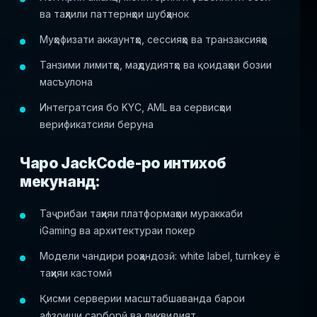
ва таҳлили паттернҳои шубҳанок
Муҳофизати аккаунтҳо, сессияҳо ва транзаксияҳо
Танзими лимитҳо, маҳдудиятҳо ва қоидаҳои бозии
масъулона
Интегратсия бо KYC, AML ва сервисҳои
верификатсияи беруна
Чаро JackCode-ро интихоб
мекунанд:
Таҷрибаи таҳияи платформаҳои мураккаби
iGaming ва архитектураи покер
Модели чандири роҳандозӣ: white label, turnkey ё
таҳияи кастомӣ
Қисми серверии масштабшаванда барои
афзоиши сарборӣ ва ликвидият