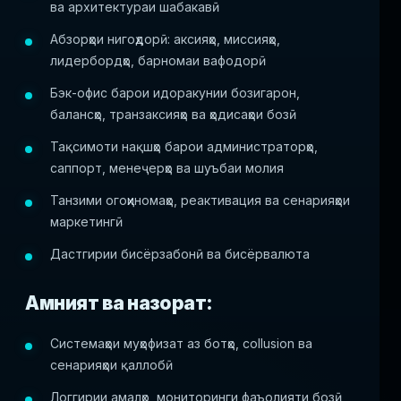
ва архитектураи шабакавӣ
Абзорҳои нигоҳдорӣ: аксияҳо, миссияҳо,
лидербордҳо, барномаи вафодорӣ
Бэк-офис барои идоракунии бозигарон,
балансҳо, транзаксияҳо ва ҳодисаҳои бозӣ
Тақсимоти нақшҳо барои администраторҳо,
саппорт, менеҷерҳо ва шуъбаи молия
Танзими огоҳиномаҳо, реактивация ва сенарияҳои
маркетингӣ
Дастгирии бисёрзабонӣ ва бисёрвалюта
Амният ва назорат:
Системаҳои муҳофизат аз ботҳо, collusion ва
сенарияҳои қаллобӣ
Логгирии амалҳо, мониторинги фаъолияти бозӣ