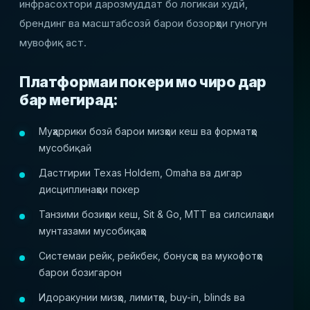
инфрасохтори дарозмуддат бо логикаи худӣ,
брендинг ва масштабсозӣ барои бозорҳои гуногун
мувофиқ аст.
Платформаи покери мо чиро дар
бар мегирад:
Муҳаррики бозӣ барои мизҳои кеш ва форматҳо
мусобиқаӣ
Дастгирии Texas Holdem, Omaha ва дигар
дисциплинаҳои покер
Танзими бозиҳои кеш, Sit & Go, MTT ва силсилаҳои
мунтазами мусобиқаҳо
Системаи рейк, рейкбек, бонусҳо ва мукофотҳо
барои бозигарон
Идоракунии мизҳо, лимитҳо, buy-in, blinds ва