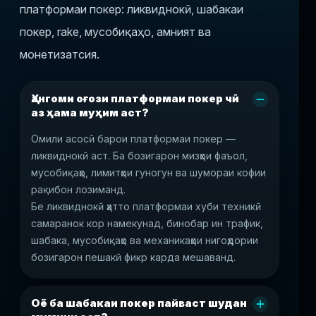
платформаи покер: ликвиднокӣ, шабакаи
покер, rake, мусобиқаҳо, амният ва
монетизатсия.
Ҳангоми оғози платформаи покер чӣ
аз ҳама муҳим аст?
Омили асосӣ барои платформаи покер —
ликвиднокӣ аст. Ба бозигарон мизҳои фаъол,
мусобиқаҳо, лимитҳои гуногун ва шумораи кофии
рақибон лозиманд.
Бе ликвиднокӣ ҳатто платформаи хуби техникӣ
самаранок кор намекунад, бинобар ин трафик,
шабака, мусобиқаҳо ва механикаҳои нигоҳдории
бозигарон пешакӣ фикр карда мешаванд.
Оё ба шабакаи покер пайваст шудан