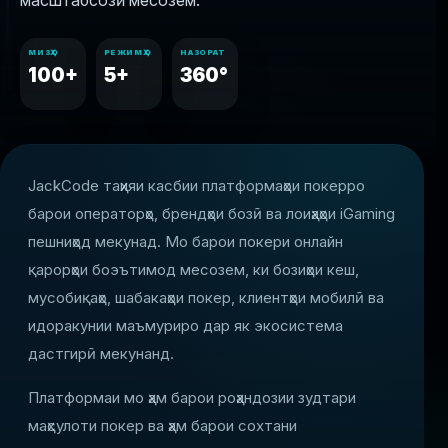
масштабсозӣ месозем.
МИЗҲО
РЕЖИМҲО
НАЗОРАТ
100+
5+
360°
JackCode таҳияи касбии платформаҳои покерро
барои операторҳо, брендҳои бозӣ ва лоиҳаҳои iGaming
пешниҳод мекунад. Мо барои покери онлайн
қарорҳои боэътимод месозем, ки бозиҳои кеш,
мусобиқаҳо, шабакаҳои покер, клиентҳои мобилӣ ва
идоракунии маъмуриро дар як экосистема
дастгирӣ мекунанд.
Платформаи мо ҳам барои роҳандозии зудтари
маҳсулоти покер ва ҳам барои сохтани