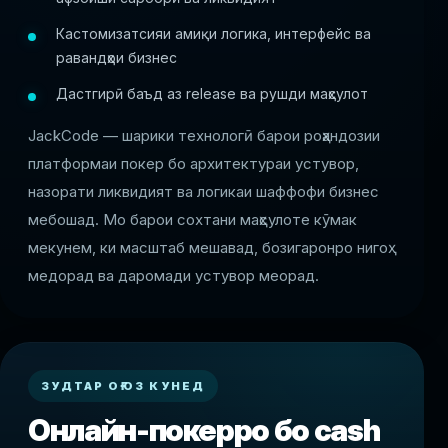
Кастомизатсияи амиқи логика, интерфейс ва
равандҳои бизнес
Дастгирӣ баъд аз release ва рушди маҳсулот
JackCode — шарики технологӣ барои роҳандозии
платформаи покер бо архитектураи устувор,
назорати ликвидият ва логикаи шаффофи бизнес
мебошад. Мо барои сохтани маҳсулоте кӯмак
мекунем, ки масштаб мешавад, бозигаронро нигоҳ
медорад ва даромади устувор меорад.
ЗУДТАР ОҒОЗ КУНЕД
Онлайн-покерро бо cash