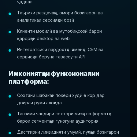
ҷадвал
Таърихи раздачаҳо, омори бозигарон ва
аналитикаи сессияҳои бозӣ
Клиенти мобилӣ ва мутобиқсозӣ барои
қарорҳои desktop ва web
Интегратсияи пардохтҳо, ҳамёнҳо, CRM ва
сервисҳои беруна тавассути API
Имкониятҳои функсионалии
платформа:
Сохтани шабакаи покери худӣ ё кор дар
доираи руми алоҳида
Танзими чандири сохтори мизҳо ва форматҳо
барои сегментҳои гуногуни аудитория
Дастгирии ликвидияти умумӣ, пулҳои бозигарон