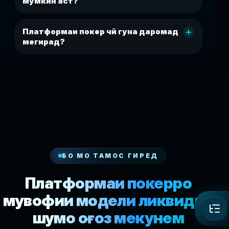
мумкин аст?
Платформаи покер чӣ гуна даромад
мегирад?
БО МО ТАМОС ГИРЕД
Платформаи покерро
мувофиқи модели ликвидии
шумо оғоз мекунем