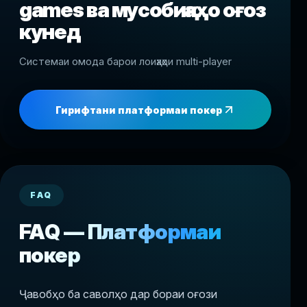
games ва мусобиқаҳо оғоз
кунед
Системаи омода барои лоиҳаҳои multi-player
Гирифтани платформаи покер
FAQ
FAQ — Платформаи
покер
Ҷавобҳо ба саволҳо дар бораи оғози