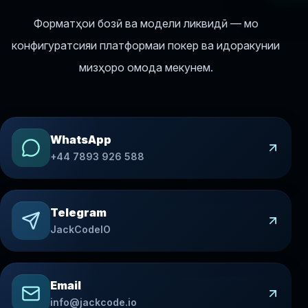
Форматҳои бозӣ ва модели ликвидӣ — мо
конфигуратсияи платформаи покер ва идоракунии
мизҳоро омода мекунем.
WhatsApp
+44 7893 926 588
Telegram
JackCodeIO
Email
info@jackcode.io