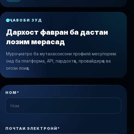
ҶАВОБИ ЗУД
Дархост фавран ба дастаи
лозим мерасад
Муроҷиатро ба мутахассисони профилӣ месупорем:
оид ба платформа, API, пардохтҳо, провайдерҳо ва
оғози лоиҳа.
НОМ*
ПОЧТАИ ЭЛЕКТРОНӢ*