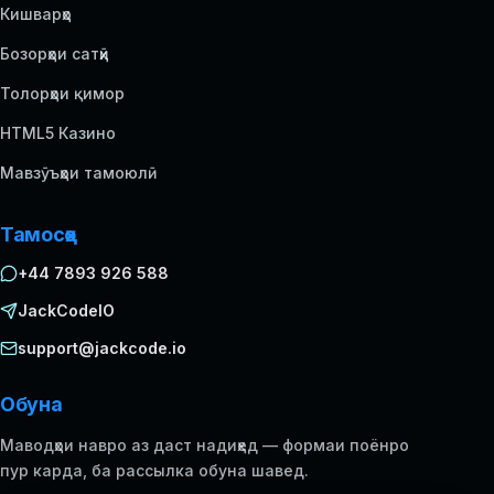
Кишварҳо
Бозорҳои сатҳӣ
Толорҳои қимор
HTML5 Казино
Мавзӯъҳои тамоюлӣ
Тамосҳо
+44 7893 926 588
JackCodeIO
support@jackcode.io
Обуна
Маводҳои навро аз даст надиҳед — формаи поёнро
пур карда, ба рассылка обуна шавед.