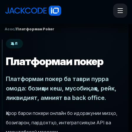
Асосӣ
/
Платформаи Poker
ҲАЛ
Платформаи покер
Платформаи покер ба таври пурра
омода: бозиҳои кеш, мусобиқаҳо, рейк,
ликвидият, амният ва back office.
Қарор барои покери онлайн бо идоракунии мизҳо,
бозигарон, пардохтҳо, интегратсияҳои API ва