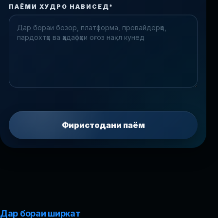
Check the form fields
ПАЁМИ ХУДРО НАВИСЕД*
Please fix the highlighted fields.
Фиристодани паём
Дар бораи ширкат