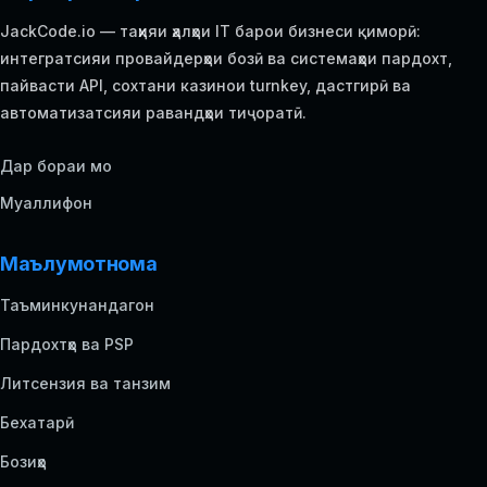
JackCode.io — таҳияи ҳалҳои IT барои бизнеси қиморӣ:
интегратсияи провайдерҳои бозӣ ва системаҳои пардохт,
пайвасти API, сохтани казинои turnkey, дастгирӣ ва
автоматизатсияи равандҳои тиҷоратӣ.
Дар бораи мо
Муаллифон
Маълумотнома
Таъминкунандагон
Пардохтҳо ва PSP
Литсензия ва танзим
Бехатарӣ
Бозиҳо