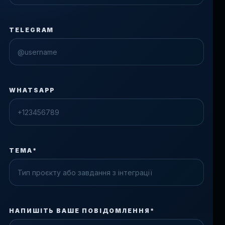
TELEGRAM
WHATSAPP
ТЕМА*
Check the form fields
НАПИШІТЬ ВАШЕ ПОВІДОМЛЕННЯ*
Please fix the highlighted fields.