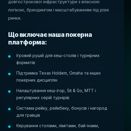
довгострокової інфраструктури з власною
логікою, брендингом і масштабуванням під різні
ринки.
Що включає наша покерна
платформа:
Ігровий рушій для кеш-столів і турнірних
форматів
Підтримка Texas Holdem, Omaha та інших
покерних дисциплін
Налаштування кеш-ігор, Sit & Go, MTT і
регулярних серій турнірів
Система рейку, рейкбеку, бонусів і нагород
для гравців
Керування столами, лімітами, бай-інами,