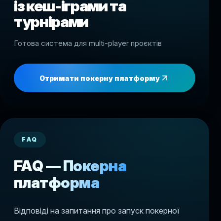
із кеш-іграми та
турнірами
Готова система для multi-player проєктів
Отримати покерну платформу
FAQ
FAQ — Покерна
платформа
Відповіді на запитання про запуск покерної