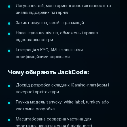
Логування дій, моніторинг ігрової активності та
аналіз підозрілих патернів
Захист акаунтів, сесій і транзакцій
Налаштування лімітів, обмежень і правил
відповідальної гри
Інтеграція з KYC, AML і зовнішніми
верифікаційними сервісами
Чому обирають JackCode:
Досвід розробки складних iGaming-платформ і
покерної архітектури
Гнучка модель запуску: white label, turnkey або
кастомна розробка
Масштабована серверна частина для
зростання навантаження й ліквідності