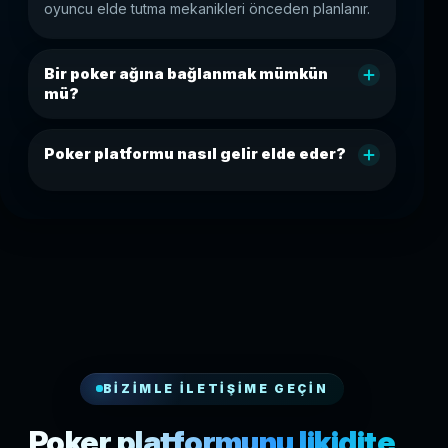
oyuncu elde tutma mekanikleri önceden planlanır.
Bir poker ağına bağlanmak mümkün
mü?
Poker platformu nasıl gelir elde eder?
BIZIMLE ILETIŞIME GEÇIN
Poker platformunu likidite