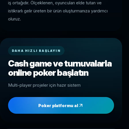
iş ortağıdır. Ölçeklenen, oyuncuları elde tutan ve
istikrarlı gelir üreten bir ürün oluşturmanıza yardımcı
oluruz.
DAHA HIZLI BAŞLAYIN
Cash game ve turnuvalarla
online poker başlatın
Multi-player projeler için hazır sistem
Poker platformu al