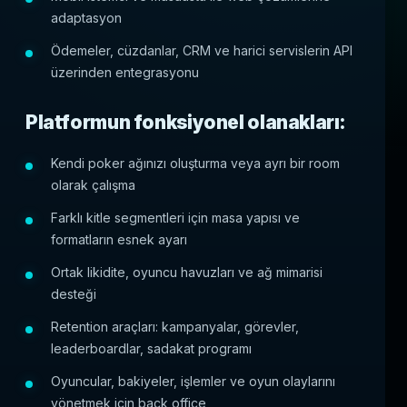
adaptasyon
Ödemeler, cüzdanlar, CRM ve harici servislerin API
üzerinden entegrasyonu
Platformun fonksiyonel olanakları:
Kendi poker ağınızı oluşturma veya ayrı bir room
olarak çalışma
Farklı kitle segmentleri için masa yapısı ve
formatların esnek ayarı
Ortak likidite, oyuncu havuzları ve ağ mimarisi
desteği
Retention araçları: kampanyalar, görevler,
leaderboardlar, sadakat programı
Oyuncular, bakiyeler, işlemler ve oyun olaylarını
yönetmek için back office