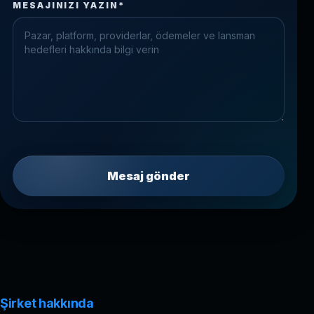
MESAJINIZI YAZIN*
Please fix the highlighted fields.
Mesaj gönder
Şirket hakkında