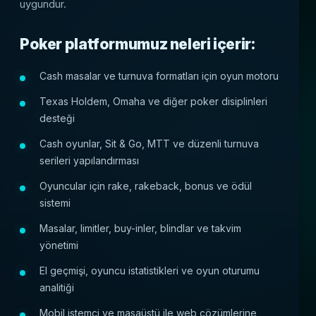
uygundur.
Poker platformumuz neleri içerir:
Cash masalar ve turnuva formatları için oyun motoru
Texas Holdem, Omaha ve diğer poker disiplinleri
desteği
Cash oyunlar, Sit & Go, MTT ve düzenli turnuva
serileri yapılandırması
Oyuncular için rake, rakeback, bonus ve ödül
sistemi
Masalar, limitler, buy-inler, blindlar ve takvim
yönetimi
El geçmişi, oyuncu istatistikleri ve oyun oturumu
analitiği
Mobil istemci ve masaüstü ile web çözümlerine