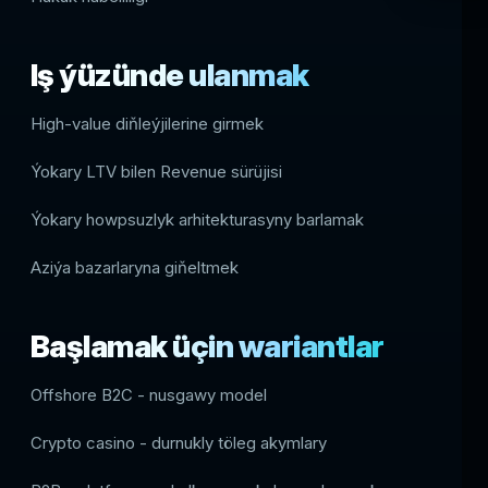
Iş ýüzünde ulanmak
High-value diňleýjilerine girmek
Ýokary LTV bilen Revenue sürüjisi
Ýokary howpsuzlyk arhitekturasyny barlamak
Aziýa bazarlaryna giňeltmek
Başlamak üçin wariantlar
Offshore B2C - nusgawy model
Crypto casino - durnukly töleg akymlary