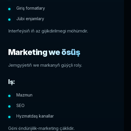
Giriş formatlary
Jübi enjamlary
Interfeýsiň iň az gijikdirilmegi möhümdir.
Marketing we ösüş
Jemgyýetiň we markanyň güýçli roly.
Iş:
Mazmun
SEO
Hyzmatdaş kanallar
Göni öndürijilik-marketing çäklidir.