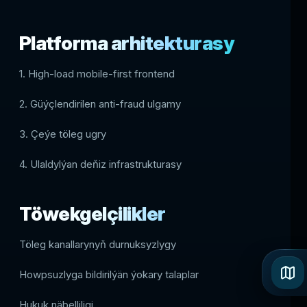
Platforma arhitekturasy
1. High-load mobile-first frontend
2. Güýçlendirilen anti-fraud ulgamy
3. Çeýe töleg ugry
4. Ulaldylýan deňiz infrastrukturasy
Töwekgelçilikler
Töleg kanallarynyň durnuksyzlygy
Howpsuzlyga bildirilýän ýokary talaplar
Hukuk näbelliligi