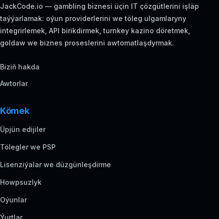
JackCode.io — gambling biznesi üçin IT çözgütlerini işläp
taýýarlamak: oýun providerlerini we töleg ulgamlaryny
integrirlemek, API birikdirmek, turnkey kazino döretmek,
goldaw we biznes proseslerini awtomatlaşdyrmak.
Biziň hakda
Awtorlar
Kömek
Üpjün edijiler
Tölegler we PSP
Lisenziýalar we düzgünleşdirme
Howpsuzlyk
Oýunlar
Ýurtlar