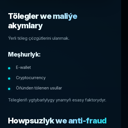
Tölegler we maliýe
akymlary
Ýerli töleg çözgütlerini ulanmak.
Meşhurlyk:
E-wallet
Cryptocurrency
Öňünden tölenen usullar
Tölegleriň ygtybarlylygy ynamyň esasy faktorydyr.
Howpsuzlyk we anti-fraud