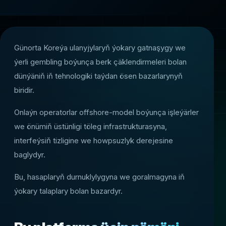
Günorta Koreýa ulanyjylaryň ýokary gatnaşygy we
ýerli gembling boýunça berk çäklendirmeleri bolan
dünýäniň iň tehnologiki taýdan ösen bazarlarynyň
biridir.
Onlaýn operatorlar offshore-model boýunça işleýärler
we önümiň üstünligi töleg infrastrukturasyna,
interfeýsiň tizligine we howpsuzlyk derejesine
baglydyr.
Bu, hasaplaryň durnuklylygyna we goralmagyna iň
ýokary talaplary bolan bazardyr.