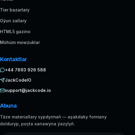
Tier bazarlary
Oýun zallary
HTML5 gazino
Möhüm mowzuklar
Kontaktlar
+44 7893 926 588
JackCodeIO
support@jackcode.io
Abuna
Täze materiallary sypdyrmaň — aşakdaky formany
dolduryp, poçta sanawyna ýazylyň.