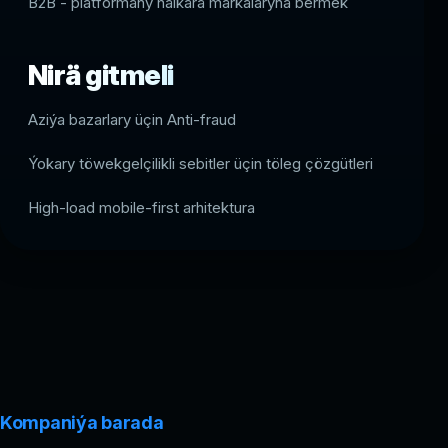
B2B - platformany halkara markalaryna bermek
Nirä gitmeli
Aziýa bazarlary üçin Anti-fraud
Ýokary töwekgelçilikli sebitler üçin töleg çözgütleri
High-load mobile-first arhitektura
Kompaniýa barada