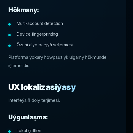
Hökmany:
Multi-account detection
Device fingerprinting
Özüni alyp barşyň seljermesi
Platforma ýokary howpsuzlyk ulgamy hökmünde
işlemelidir.
UX lokalizasiýasy
Interfeýsiň doly terjimesi.
Uýgunlaşma:
Lokal şriftleri