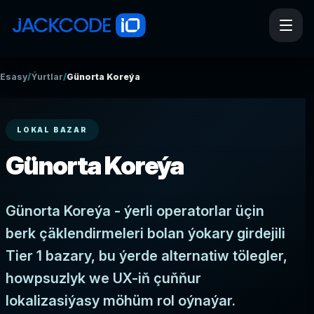
/
/
Esasy
Ýurtlar
Günorta Koreýa
LOKAL BAZAR
Günorta Koreýa
Günorta Koreýa - ýerli operatorlar üçin
berk çäklendirmeleri bolan ýokary girdejili
Tier 1 bazary, bu ýerde alternatiw tölegler,
howpsuzlyk we UX-iň çuňňur
lokalizasiýasy möhüm rol oýnaýar.