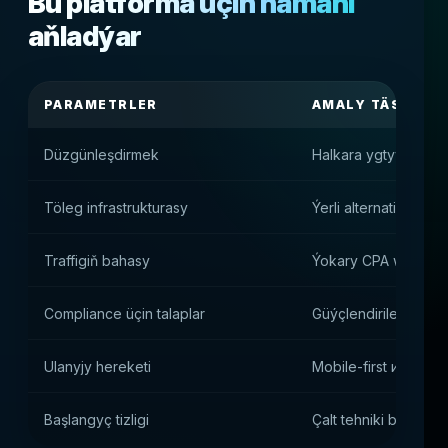
Bu platforma üçin nämäni
aňladýar
PARAMETRLER
AMALY TÄSIR
Düzgünleşdirmek
Halkara ygtyýarnama
Töleg infrastrukturasy
Ýerli alternatiw töleg
Traffigiň bahasy
Ýokary CPA we ýoka
Compliance üçin talaplar
Güýçlendirilen KYC 
Ulanyjy hereketi
Mobile-first и high-s
Başlangyç tizligi
Çalt tehniki başlang