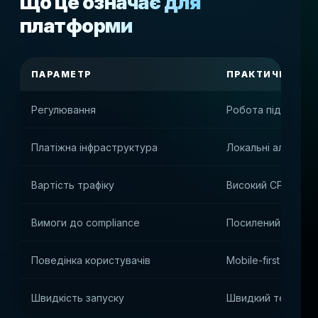
Що це означає для
платформи
ПАРАМЕТР
ПРАКТИЧНИЙ В
Регулювання
Робота під міжна
Платіжна інфраструктура
Локальні альтерн
Вартість трафіку
Високий CPA і вис
Вимоги до compliance
Посилений KYC і an
Поведінка користувачів
Mobile-first и high-
Швидкість запуску
Швидкий технічни