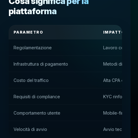
Cosa significa per la
piattaforma
PARAMETRO
IMPATTO PRA
Regolamentazione
Lavoro con licen
Infrastruttura di pagamento
Metodi di pagamen
Costo del traffico
Alta CPA e LTV
Requisiti di compliance
KYC rinforzato e 
Comportamento utente
Mobile-first и hi
Velocità di avvio
Avvio tecnico ra