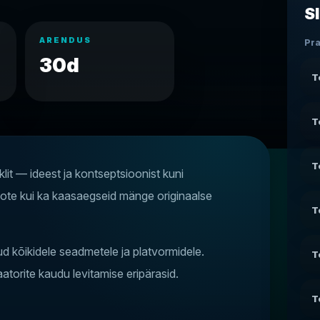
S
ARENDUS
Pr
30d
T
T
T
t — ideest ja kontseptsioonist kuni
i slote kui ka kaasaegseid mänge originaalse
T
kõikidele seadmetele ja platvormidele.
T
torite kaudu levitamise eripärasid.
T