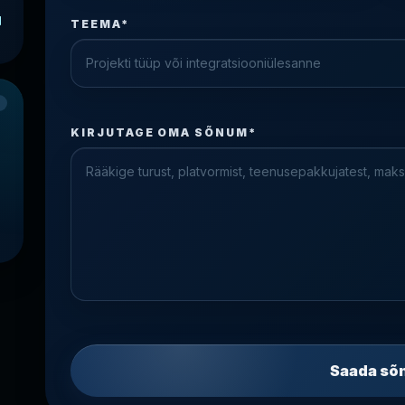
TEEMA*
Check the form fields
Please fix the highlighted fields.
KIRJUTAGE OMA SÕNUM*
Saada sõ