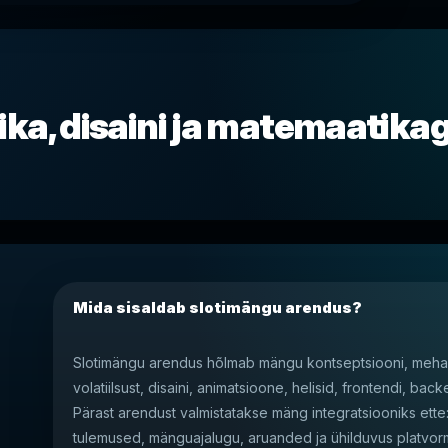
ka, disaini ja matemaatika
Mida sisaldab slotimängu arendus?
Slotimängu arendus hõlmab mängu kontseptsiooni, mehaan
volatiilsust, disaini, animatsioone, helisid, frontendi, backe
Pärast arendust valmistatakse mäng integratsiooniks ette
tulemused, mänguajalugu, aruanded ja ühilduvus platvor