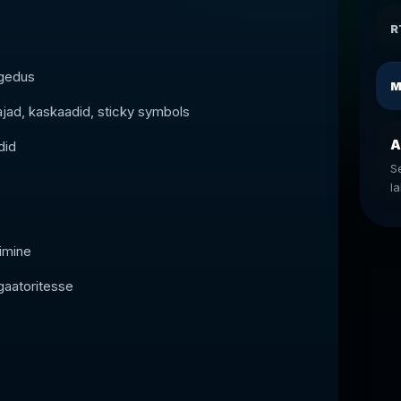
R
agedus
M
jad, kaskaadid, sticky symbols
A
did
S
l
imine
gaatoritesse