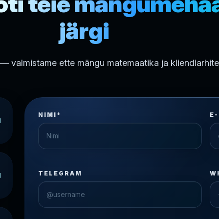
oti teie mängumeha
järgi
— valmistame ette mängu matemaatika ja kliendiarhitek
NIMI*
E
TELEGRAM
W