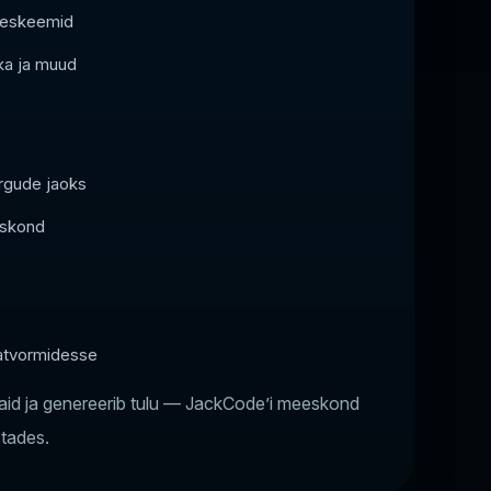
kseskeemid
ika ja muud
rgude jaoks
eskond
latvormidesse
ijaid ja genereerib tulu — JackCode’i meeskond
stades.