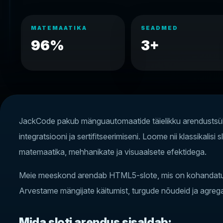
MATEMAATIKA
SEADMED
96%
3+
JackCode pakub mänguautomaatide täielikku arendustsükli
integratsiooni ja sertifitseerimiseni. Loome nii klassikalis
matemaatika, mehhanikate ja visuaalsete efektidega.
Meie meeskond arendab HTML5-slote, mis on kohandatud 
Arvestame mängijate käitumist, turgude nõudeid ja agregaa
Mida sloti arendus sisaldab: