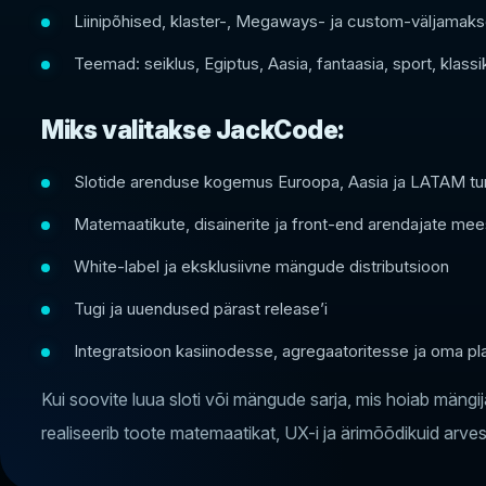
Liinipõhised, klaster-, Megaways- ja custom-väljama
Teemad: seiklus, Egiptus, Aasia, fantaasia, sport, klass
Miks valitakse JackCode:
Slotide arenduse kogemus Euroopa, Aasia ja LATAM tu
Matemaatikute, disainerite ja front-end arendajate me
White-label ja eksklusiivne mängude distributsioon
Tugi ja uuendused pärast release’i
Integratsioon kasiinodesse, agregaatoritesse ja oma p
Kui soovite luua sloti või mängude sarja, mis hoiab mäng
realiseerib toote matemaatikat, UX-i ja ärimõõdikuid arve