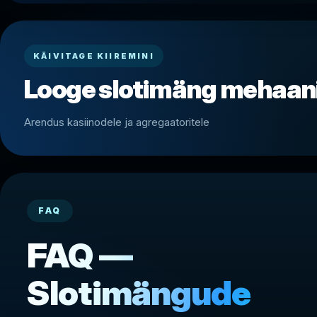
KÄIVITAGE KIIREMINI
Looge slotimäng mehaani
Arendus kasiinodele ja agregaatoritele
FAQ
FAQ —
Slotimängude