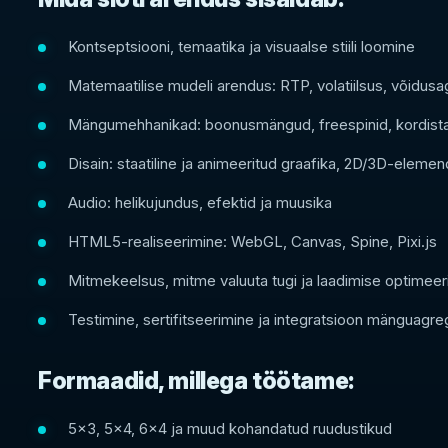
Kontseptsiooni, temaatika ja visuaalse stiili loomine
Matemaatilise mudeli arendus: RTP, volatiilsus, võidus
Mängumehhanikad: boonusmängud, freespinid, kordista
Disain: staatiline ja animeeritud graafika, 2D/3D-elemen
Audio: helikujundus, efektid ja muusika
HTML5-realiseerimine: WebGL, Canvas, Spine, Pixi.js
Mitmekeelsus, mitme valuuta tugi ja laadimise optimeer
Testimine, sertifitseerimine ja integratsioon mänguagre
Formaadid, millega töötame:
5x3, 5x4, 6x4 ja muud kohandatud ruudustikud