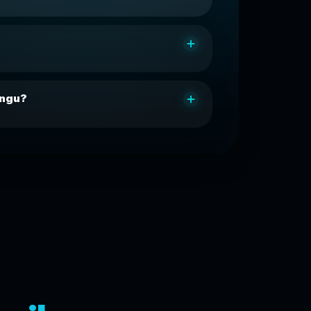
ängu?