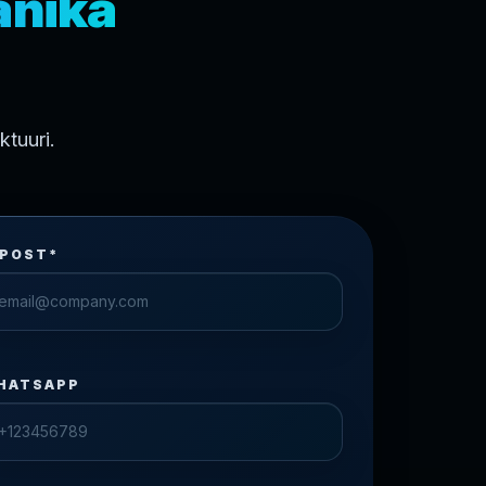
anika
tuuri.
-POST*
HATSAPP