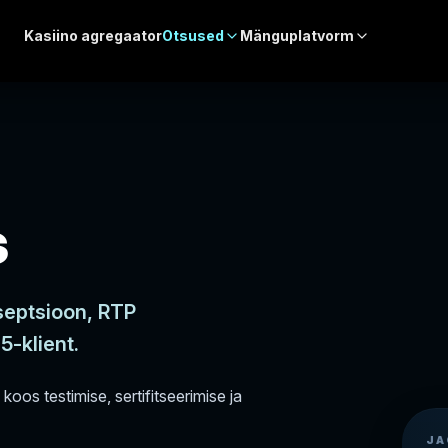
Kasiino agregaator
Otsused
Mänguplatvorm
s
septsioon, RTP
-klient.
koos testimise, sertifitseerimise ja
JA