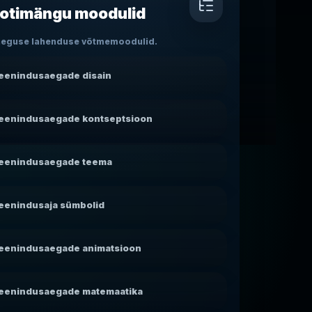
lotimängu moodulid
aeguse lahenduse võtmemoodulid.
eenindusaegade disain
eenindusaegade kontseptsioon
eenindusaegade teema
eenindusaja sümbolid
eenindusaegade animatsioon
eenindusaegade matemaatika