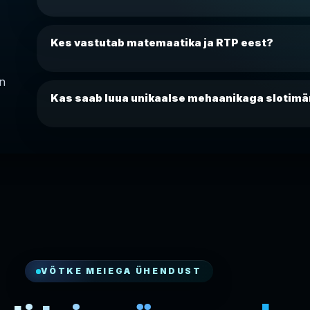
Kes vastutab matemaatika ja RTP eest?
on
Kas saab luua unikaalse mehaanikaga slotim
VÕTKE MEIEGA ÜHENDUST