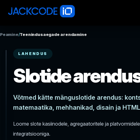
Peamine
/
Teenindusaegade arendamine
LAHENDUS
Slotide arendu
Võtmed kätte mänguslotide arendus: kont
matemaatika, mehhanikad, disain ja HTML5
Loome slote kasiinodele, agregaatoritele ja platvormidele 
integratsiooniga.