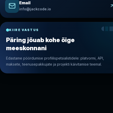
Email
info@jackcode.io
KIIRE VASTUS
Päring jõuab kohe õige
meeskonnani
Edastame pöördumise profiilispetsialistidele: platvormi, API,
maksete, teenusepakkujate ja projekti käivitamise teemal.