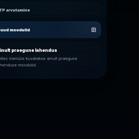
TP arvutamine
uud moodulid
inult praegune lahendus
elles menüüs kuvatakse ainult praeguse
ahenduse moodulid.