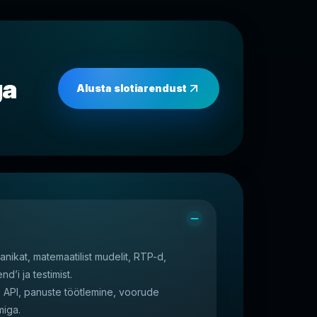
ga
Alusta slotiarendust
ikat, matemaatilist mudelit, RTP-d,
nd’i ja testimist.
: API, panuste töötlemine, voorude
miga.