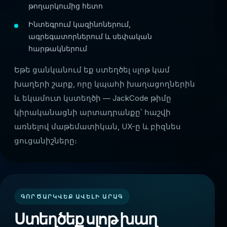
թողարկումից հետո
Ինտեգրում կազինոներում,
ագրեգատորներում և սեփական
հարթակներում
Եթե ցանկանում եք ստեղծել սլոթ կամ
խաղերի շարք, որը կպահի խաղացողներին
և եկամուտ կստեղծի — JackCode թիմը
կիրականացնի արտադրանքը՝ հաշվի
առնելով մաթեմատիկան, UX-ը և բիզնես
ցուցանիշները։
ԳՈՐԾԱՐԿՎԵՔ ԱՎԵԼԻ ԱՐԱԳ
Ստեղծեք սլոթ խաղ