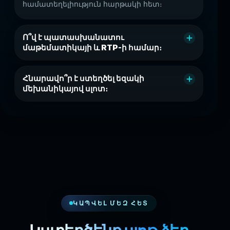
համատեղելիություն հարթակի հետ։
Ո՞վ է պատասխանատու
մաթեմատիկայի և RTP-ի համար։
Հնարավո՞ր է ստեղծել եզակի
մեխանիկայով սլոտ։
ԿԱՊՎԵԼ ՄԵԶ ՀԵՏ