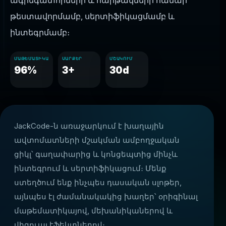
ագրեգատորների և հարթակների համար՝
թեստավորմամբ, սերտիֆիկացմամբ և
ինտեգրմամբ։
ՄԱԹԵՄԱՏԻԿԱ
ՍԱՐՔԵՐ
ՄՇԱԿՈՒՄ
96%
3+
30d
JackCode-ն առաջարկում է խաղային
ավտոմատների մշակման ամբողջական
ցիկլ՝ գաղափարից և կոնցեպտից մինչև
ինտեգրում և սերտիֆիկացում։ Մենք
ստեղծում ենք ինչպես դասական սլոթեր,
այնպես էլ ժամանակակից խաղեր՝ օրիգինալ
մաթեմատիկայով, մեխանիկաներով և
վիզուալ էֆեկտներով։