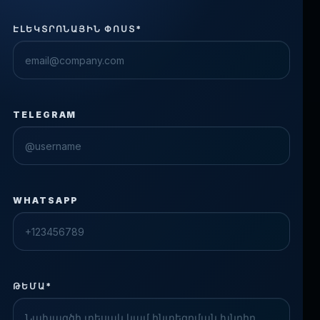
ԷԼԵԿՏՐՈՆԱՅԻՆ ՓՈՍՏ*
TELEGRAM
WHATSAPP
ԹԵՄԱ*