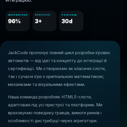
інтеграцією.
МАТЕМАТИКА
ПРИСТРОЇ
РОЗРОБКА
96%
3+
30d
JackCode пропонує повний цикл розробки ігрових
автоматів — від ідеї та концепту до інтеграції й
сертифікації. Ми створюємо як класичні слоти,
так і сучасні ігри з оригінальною математикою,
механіками та візуальними ефектами.
Наша команда розробляє HTML5-слоти,
адаптовані під усі пристрої та платформи. Ми
враховуємо поведінку гравців, вимоги ринків і
особливості дистрибуції через агрегатори.