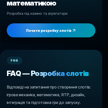
математикою
Розробка під казино та агрегатори
Почати розробку слотів
FAQ
FAQ — Розробка слотів
Відповіді на запитання про створення слотів:
ігрова механіка, математика, RTP, дизайн,
інтеграція та підготовка гри до запуску.