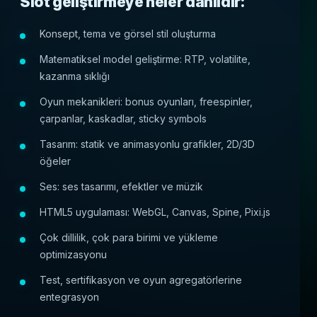
Slot geliştirmeye neler dahildir:
Konsept, tema ve görsel stil oluşturma
Matematiksel model geliştirme: RTP, volatilite,
kazanma sıklığı
Oyun mekanikleri: bonus oyunları, freespinler,
çarpanlar, kaskadlar, sticky symbols
Tasarım: statik ve animasyonlu grafikler, 2D/3D
öğeler
Ses: ses tasarımı, efektler ve müzik
HTML5 uygulaması: WebGL, Canvas, Spine, Pixi.js
Çok dillilik, çok para birimi ve yükleme
optimizasyonu
Test, sertifikasyon ve oyun agregatörlerine
entegrasyon