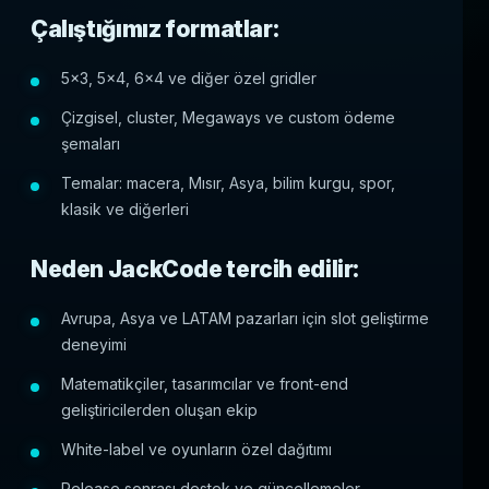
Çalıştığımız formatlar:
5x3, 5x4, 6x4 ve diğer özel gridler
Çizgisel, cluster, Megaways ve custom ödeme
şemaları
Temalar: macera, Mısır, Asya, bilim kurgu, spor,
klasik ve diğerleri
Neden JackCode tercih edilir:
Avrupa, Asya ve LATAM pazarları için slot geliştirme
deneyimi
Matematikçiler, tasarımcılar ve front-end
geliştiricilerden oluşan ekip
White-label ve oyunların özel dağıtımı
Release sonrası destek ve güncellemeler