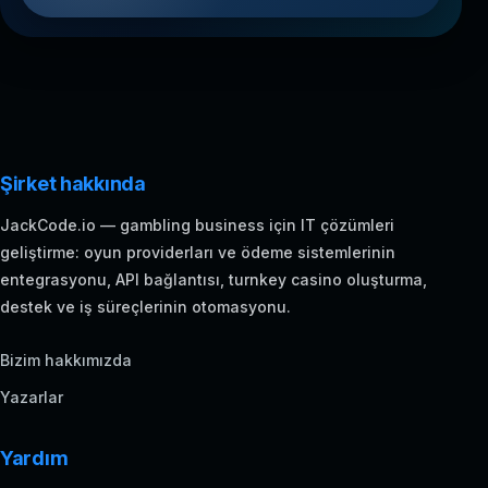
Şirket hakkında
JackCode.io — gambling business için IT çözümleri
geliştirme: oyun providerları ve ödeme sistemlerinin
entegrasyonu, API bağlantısı, turnkey casino oluşturma,
destek ve iş süreçlerinin otomasyonu.
Bizim hakkımızda
Yazarlar
Yardım