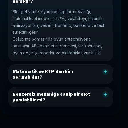
dahildir?
Slot geliştirme; oyun konseptini, mekaniği,
matematiksel modeli, RTP’yi, volatiliteyi, tasarımı,
animasyonları, sesleri, frontend, backend ve test
sürecini içerir.
Geliştirme sonrasında oyun entegrasyona
hazırlanır: API, bahislerin işlenmesi, tur sonuçları,
oyun geçmişi, raporlar ve platformla uyumluluk.
Matematik ve RTP’den kim
sorumludur?
Benzersiz mekaniğe sahip bir slot
yapılabilir mi?