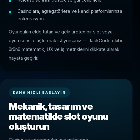
Casinolara, agregatörlere ve kendi platformlarınıza
entegrasyon
Oyuncuları elde tutan ve gelir üreten bir slot veya
oyun serisi oluşturmak istiyorsanız — JackCode ekibi
ürünü matematik, UX ve iş metriklerini dikkate alarak
hayata geçirir.
DAHA HIZLI BAŞLAYIN
Mekanik, tasarım ve
matematikle slot oyunu
oluşturun
Casino ve agregatörler için geliştirme