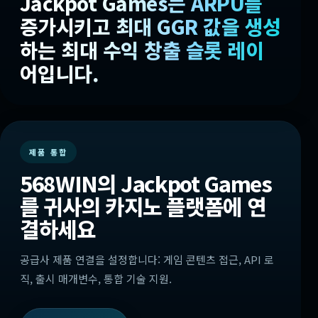
Jackpot Games는 ARPU를
증가시키고 최대 GGR 값을 생성
하는 최대 수익 창출 슬롯 레이
어입니다.
제품 통합
568WIN의 Jackpot Games
를 귀사의 카지노 플랫폼에 연
결하세요
공급사 제품 연결을 설정합니다: 게임 콘텐츠 접근, API 로
직, 출시 매개변수, 통합 기술 지원.