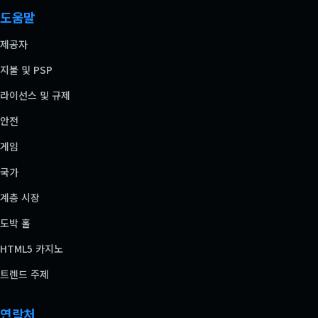
도움말
제공자
지불 및 PSP
라이선스 및 규제
안전
게임
국가
계층 시장
도박 홀
HTML5 카지노
트렌드 주제
연락처