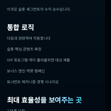
이것은 슬롯 세그먼트의 수익 승수입니다.
통합 로직
다음과 관련하여 작동합니다
슬롯-핵심 콘텐츠 확장
VIP 프로그램-하이 롤러를위한 대상 제품
보너스 엔진-잭팟 캠페인
토너먼트 메커니즘-경쟁 시나리오
최대 효율성을 보여주는 곳
2 단계 시장