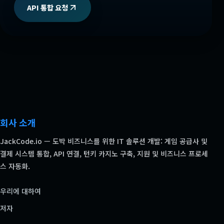
API 통합 요청
회사 소개
JackCode.io — 도박 비즈니스를 위한 IT 솔루션 개발: 게임 공급사 및
결제 시스템 통합, API 연결, 턴키 카지노 구축, 지원 및 비즈니스 프로세
스 자동화.
우리에 대하여
저자