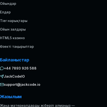
Ойындар
Елдер
Tier нарықтары
Ойын залдары
HTML5 казино
Өзекті тақырыптар
Байланыстар
+44 7893 926 588
JackCodeIO
support@jackcode.io
Жазылым
Жаңа материалдарды жіберіп алмаңыз —