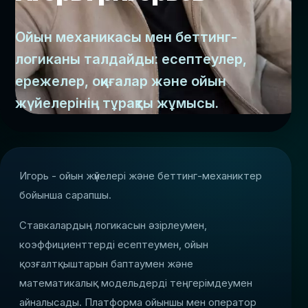
Ойын механикасы мен беттинг-
логиканы талдайды: есептеулер,
ережелер, оқиғалар және ойын
жүйелерінің тұрақты жұмысы.
Игорь - ойын жүйелері және беттинг-механиктер
бойынша сарапшы.
Ставкалардың логикасын әзірлеумен,
коэффициенттерді есептеумен, ойын
қозғалтқыштарын баптаумен және
математикалық модельдерді теңгерімдеумен
айналысады. Платформа ойыншы мен оператор