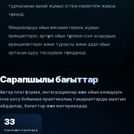
тұрғысынан қалай жұмыс істеуі керектігін жақсы
түсінеді.
Мақалаларда ойын механиктерінің жұмыс
принциптерін, әртүрлі ойын түрлерін іске асырудың
ерекшеліктерін және тұрақты және адал ойын
ортасын құру тәсілдерін түсіндіреді.
Сарапшылық бағыттар
Автор платформа, интеграциялар және ойын өнімдерін
іске қосу бойынша практикалық тақырыптарды ашатын
айдарлар, бағыттар және материалдар.
33
барлық материалдар