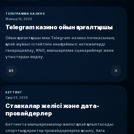
ТЕЛЕГРАММА КАЗИНО
Мамыр 14, 2025
Telegram казино ойын қозғалтқышы
Ойын қозғалтқышы мен Telegram-казино логикасының
қалай жұмыс істейтінін анықтаймыз: нәтижелерді
генерациялау, RNG, мөлшерлеме сценарийлері және
ұтыстарды өңдеу.
01
БЕТТИНГ
Сәуір 23, 2025
Ставкалар желісі және дата-
провайдерлер
Беттингте мөлшерлемелер желісі қалай қалыптасады:
спорттық деректер провайдерлеріне қосылу, баға