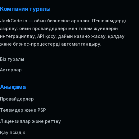
Компания туралы
JackCode.io — ойын бизнесіне арналған IT-шешімдерді
әзірлеу: ойын провайдерлері мен төлем жүйелерін
интеграциялау, API қосу, дайын казино жасау, қолдау
және бизнес-процестерді автоматтандыру.
Біз туралы
Авторлар
Анықтама
Провайдерлер
Төлемдер және PSP
Лицензиялар және реттеу
Қауіпсіздік