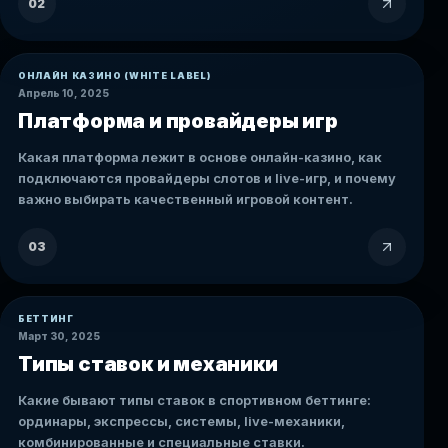
02
ОНЛАЙН КАЗИНО (WHITE LABEL)
Апрель 10, 2025
Платформа и провайдеры игр
Какая платформа лежит в основе онлайн-казино, как
подключаются провайдеры слотов и live-игр, и почему
важно выбирать качественный игровой контент.
03
БЕТТИНГ
Март 30, 2025
Типы ставок и механики
Какие бывают типы ставок в спортивном беттинге:
ординары, экспрессы, системы, live-механики,
комбинированные и специальные ставки.