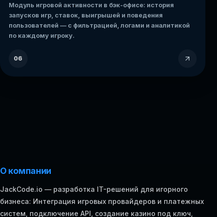
Модуль игровой активности в бэк-офисе: история
запусков игр, ставок, выигрышей и поведения
пользователей — с фильтрацией, логами и аналитикой
по каждому игроку.
06
О компании
JackCode.io — разработка IT-решений для игорного
бизнеса: Интеграция игровых провайдеров и платежных
систем, подключение API, создание казино под ключ,