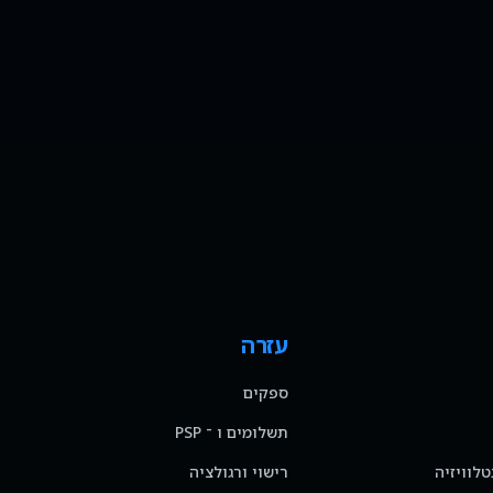
עזרה
ספקים
תשלומים ו ־ PSP
טלוויזיה
רישוי ורגולציה