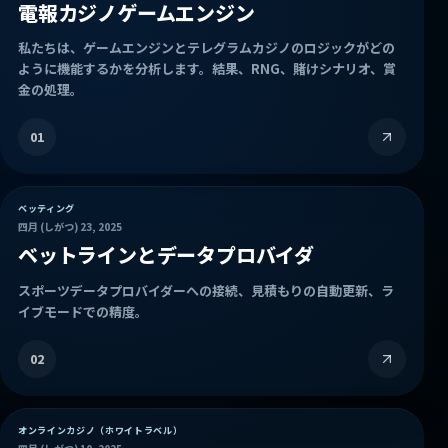
電報カジノゲームエンジン
私たちは、ゲームエンジンとテレグラムカジノのロジックがどの
ように機能するかを分析します。結果、RNG、賭けシナリオ、賞
金の処理。
01
ベッティング
四月 (しがつ) 23, 2025
ベットラインとデータプロバイダ
スポーツデータプロバイダーへの接続、見積もりの自動更新、ラ
イブモードでの精度。
02
オンラインカジノ（ホワイトラベル）