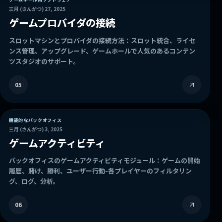
三月 (さんがつ) 27, 2025
ゲームプロバイダの接続
スロットマシンとプロバイダの接続方法：スロット統合、ライセ
ンス管理、アップグレード、ゲームホールで人気のあるコンテン
ツスタジオのサポート。
05
機能的なバックオフィス
三月 (さんがつ) 3, 2025
ゲームアクティビティ
バックオフィスのゲームアクティビティモジュール：ゲームの開始
履歴、賭け、勝利、ユーザー行動-各プレイヤーのフィルタリン
グ、ログ、分析。
06