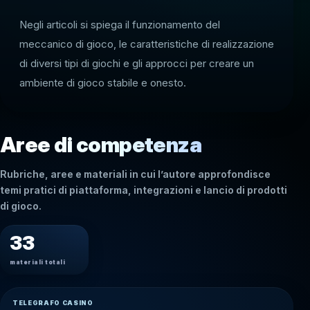
Negli articoli si spiega il funzionamento del
meccanico di gioco, le caratteristiche di realizzazione
di diversi tipi di giochi e gli approcci per creare un
ambiente di gioco stabile e onesto.
Aree di competenza
Rubriche, aree e materiali in cui l’autore approfondisce
temi pratici di piattaforma, integrazioni e lancio di prodotti
di gioco.
33
materiali totali
TELEGRAFO CASINÒ