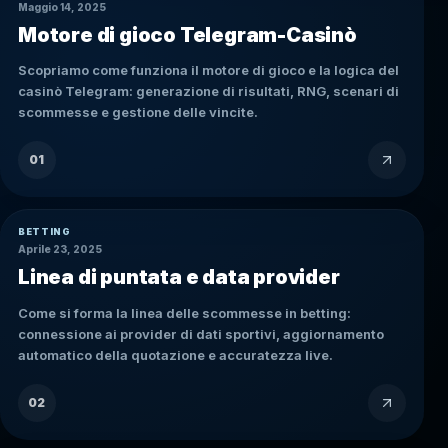
Maggio 14, 2025
Motore di gioco Telegram-Casinò
Scopriamo come funziona il motore di gioco e la logica del
casinò Telegram: generazione di risultati, RNG, scenari di
scommesse e gestione delle vincite.
01
BETTING
Aprile 23, 2025
Linea di puntata e data provider
Come si forma la linea delle scommesse in betting:
connessione ai provider di dati sportivi, aggiornamento
automatico della quotazione e accuratezza live.
02