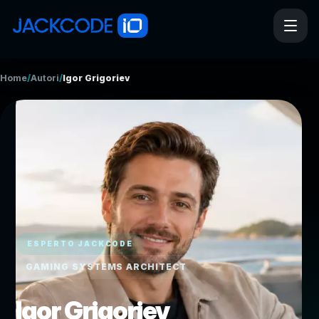
/
/
Home
Autori
Igor Grigoriev
ESPERTO JACKCODE
GAMING SYSTEMS ARCHITECT
Igor Grigoriev