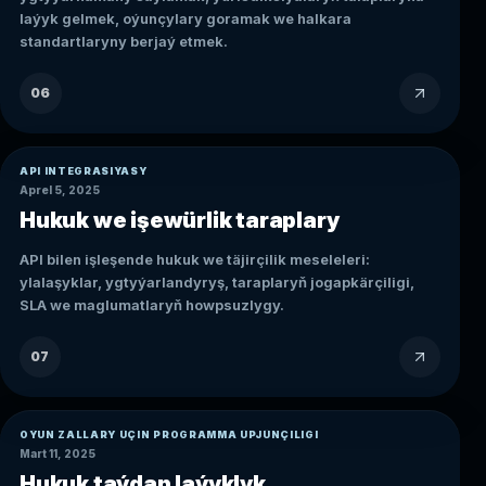
laýyk gelmek, oýunçylary goramak we halkara
standartlaryny berjaý etmek.
06
API INTEGRASIÝASY
Aprel 5, 2025
Hukuk we işewürlik taraplary
API bilen işleşende hukuk we täjirçilik meseleleri:
ylalaşyklar, ygtyýarlandyryş, taraplaryň jogapkärçiligi,
SLA we maglumatlaryň howpsuzlygy.
07
OÝUN ZALLARY ÜÇIN PROGRAMMA ÜPJÜNÇILIGI
Mart 11, 2025
Hukuk taýdan laýyklyk