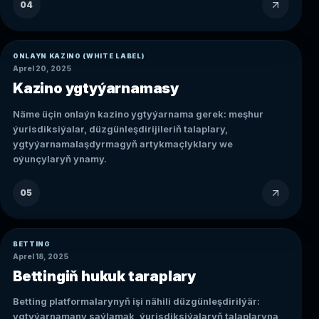
04
ONLAÝN KAZINO (WHITE LABEL)
Aprel 20, 2025
Kazino ygtyýarnamasy
Näme üçin onlaýn kazino ygtyýarnama gerek: meşhur
ýurisdiksiýalar, düzgünleşdirijileriň talaplary,
ygtyýarnamalaşdyrmagyň artykmaçlyklary we
oýunçylaryň ynamy.
05
BETTING
Aprel 18, 2025
Bettingiň hukuk taraplary
Betting platformalarynyň işi nähili düzgünleşdirilýär:
ygtyýarnamany saýlamak, ýurisdiksiýalaryň talaplaryna