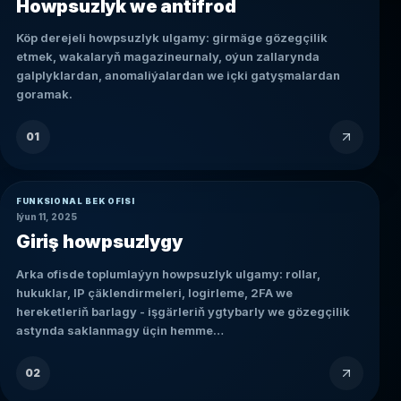
Howpsuzlyk we antifrod
Köp derejeli howpsuzlyk ulgamy: girmäge gözegçilik
etmek, wakalaryň magazineurnaly, oýun zallarynda
galplyklardan, anomaliýalardan we içki gatyşmalardan
goramak.
01
FUNKSIONAL BEK OFISI
Iýun 11, 2025
Giriş howpsuzlygy
Arka ofisde toplumlaýyn howpsuzlyk ulgamy: rollar,
hukuklar, IP çäklendirmeleri, logirleme, 2FA we
hereketleriň barlagy - işgärleriň ygtybarly we gözegçilik
astynda saklanmagy üçin hemme…
02