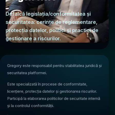
Defalcă legislația/conformitatea și
securitatea: cerințe de reglementare,
protecția datelor, politici și practici de
gestionare a riscurilor.
Gregory este responsabil pentru stabilitatea juridică și
securitatea platformei.
Este specializată în procese de conformitate,
licențiere, protecția datelor și gestionarea riscurilor.
Participă la elaborarea politicilor de securitate internă
și la controlul conformității.