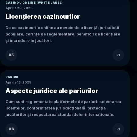
CAZINOU ONLINE (WHITE LABEL)
Aprilie 20, 2025
Licențierea cazinourilor
De ce cazinourile online au nevoie de o licență: jurisdicții
populare, cerințe de reglementare, beneficii de licențiere
și încredere în jucători.
05
PARIURI
Aprilie 18, 2025
Aspecte juridice ale pariurilor
Cum sunt reglementate platformele de pariuri: selectarea
licențelor, conformitatea jurisdicțională, protecția
jucătorilor și respectarea standardelor internaționale.
06