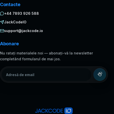
Contacte
+44 7893 926 588
JackCodeIO
support@jackcode.io
Abonare
Nu ratați materialele noi — abonați-vă la newsletter
completând formularul de mai jos.
Adresă de email