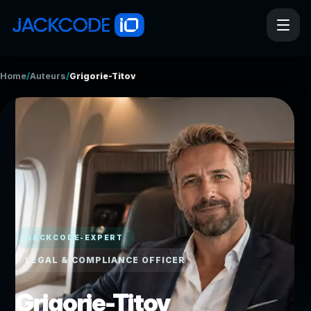
/
/
Home
Auteurs
Grigorie-Titov
JACKCODE-EXPERT
LEGAL & COMPLIANCE OFFICER
Grigorie-Titov