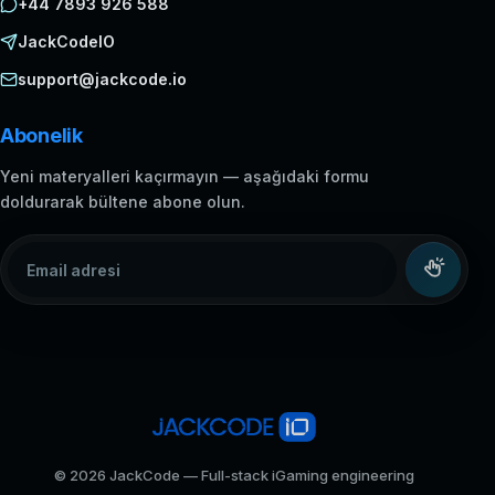
+44 7893 926 588
JackCodeIO
support@jackcode.io
Abonelik
Yeni materyalleri kaçırmayın — aşağıdaki formu
doldurarak bültene abone olun.
Email adresi
© 2026 JackCode — Full-stack iGaming engineering