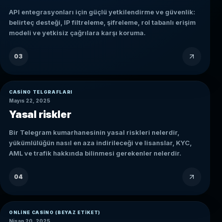
API entegrasyonları için güçlü yetkilendirme ve güvenlik:
belirteç desteği, IP filtreleme, şifreleme, rol tabanlı erişim
modeli ve yetkisiz çağrılara karşı koruma.
03
CASINO TELGRAFLARI
Mayıs 22, 2025
Yasal riskler
Bir Telegram kumarhanesinin yasal riskleri nelerdir,
yükümlülüğün nasıl en aza indirileceği ve lisanslar, KYC,
AML ve trafik hakkında bilinmesi gerekenler nelerdir.
04
ONLINE CASINO (BEYAZ ETIKET)
Nisan 20, 2025