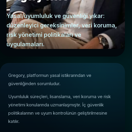
Yasal/uyumluluk ve güvenliği yıkar:
düzenleyici gereksinimler, veri koruma,
risk yönetimi politikaları ve
uygulamaları.
Gregory, platformun yasal istikrarından ve
güvenliğinden sorumludur.
Uyumluluk süreçleri, lisanslama, veri koruma ve risk
yönetimi konularında uzmanlaşmıştır. İç güvenlik
politikalarının ve uyum kontrolünün geliştirilmesine
katılır.