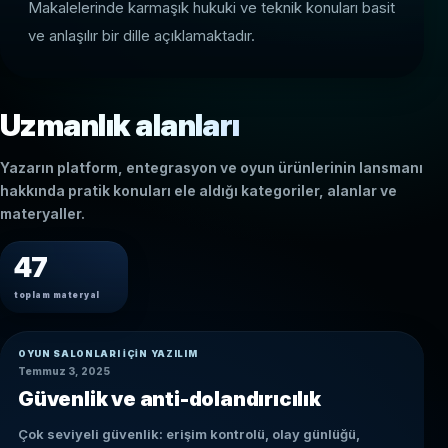
Makalelerinde karmaşık hukuki ve teknik konuları basit
ve anlaşılır bir dille açıklamaktadır.
Uzmanlık alanları
Yazarın platform, entegrasyon ve oyun ürünlerinin lansmanı
hakkında pratik konuları ele aldığı kategoriler, alanlar ve
materyaller.
47
toplam materyal
OYUN SALONLARI IÇIN YAZILIM
Temmuz 3, 2025
Güvenlik ve anti-dolandırıcılık
Çok seviyeli güvenlik: erişim kontrolü, olay günlüğü,