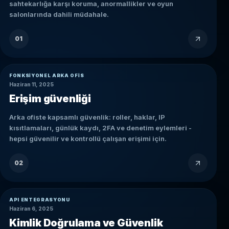
sahtekarlığa karşı koruma, anormallikler ve oyun
salonlarında dahili müdahale.
01
FONKSIYONEL ARKA OFIS
Haziran 11, 2025
Erişim güvenliği
Arka ofiste kapsamlı güvenlik: roller, haklar, IP
kısıtlamaları, günlük kaydı, 2FA ve denetim eylemleri -
hepsi güvenilir ve kontrollü çalışan erişimi için.
02
API ENTEGRASYONU
Haziran 6, 2025
Kimlik Doğrulama ve Güvenlik