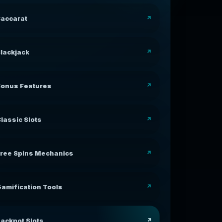
accarat
lackjack
onus Features
lassic Slots
ree Spins Mechanics
amification Tools
ackpot Slots