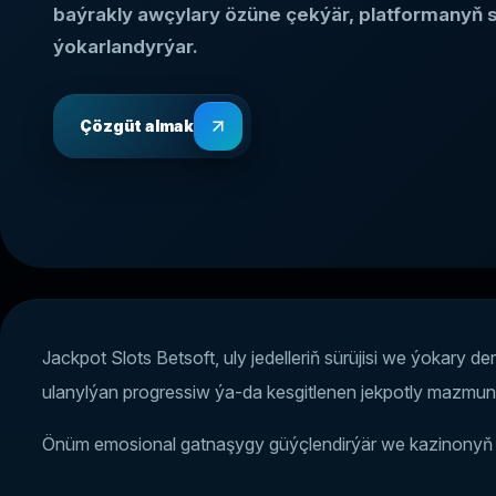
baýrakly awçylary özüne çekýär, platformanyň
ýokarlandyrýar.
Çözgüt almak
Jackpot Slots Betsoft, uly jedelleriň sürüjisi we ýokary 
ulanylýan progressiw ýa-da kesgitlenen jekpotly mazmun
Önüm emosional gatnaşygy güýçlendirýär we kazinonyň 