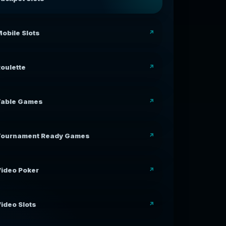
obile Slots
oulette
Table Games
Tournament Ready Games
ideo Poker
ideo Slots