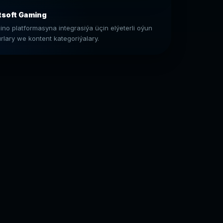
tsoft Gaming
ino platformasyna integrasiýa üçin elýeterli oýun
rlary we kontent kategoriýalary.