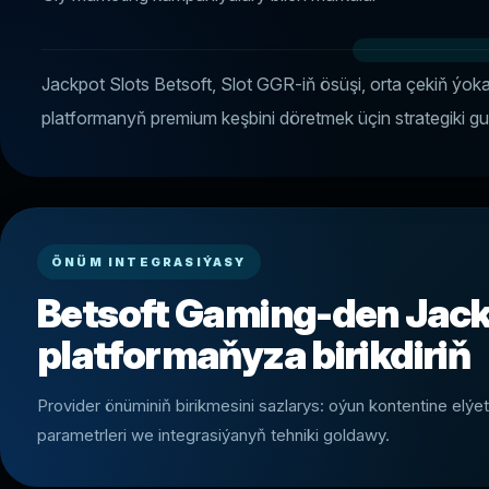
Jackpot Slots Betsoft, Slot GGR-iň ösüşi, orta çekiň ýoka
platformanyň premium keşbini döretmek üçin strategiki gur
ÖNÜM INTEGRASIÝASY
Betsoft Gaming-den Jack
platformaňyza birikdiriň
Provider önüminiň birikmesini sazlarys: oýun kontentine elýete
parametrleri we integrasiýanyň tehniki goldawy.