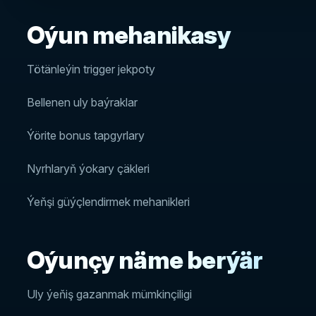
Oýun mehanikasy
Tötänleýin trigger jekpoty
Bellenen uly baýraklar
Ýörite bonus tapgyrlary
Nyrhlaryň ýokary çäkleri
Ýeňşi güýçlendirmek mehanikleri
Oýunçy näme berýär
Uly ýeňiş gazanmak mümkinçiligi