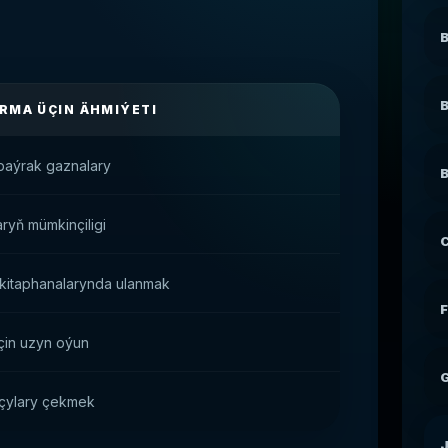
B
B
RMA ÜÇIN ÄHMIÝETI
 baýrak gaznalary
B
aryň mümkinçiligi
C
kitaphanalarynda ulanmak
F
çin uzyn oýun
G
çylary çekmek
J