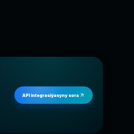
API integrasiýasyny sora