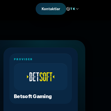
Kontaktlar
TK
PROVIDER
Betsoft Gaming