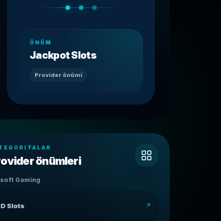
ÖNÜM
Jackpot Slots
Provider önümi
TEGORIÝALAR
ovider önümleri
tsoft Gaming
D Slots